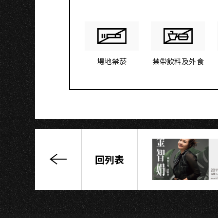
S
場地禁菸
禁帶飲料及外食
回列表
高
爾
宣
「洗
爾