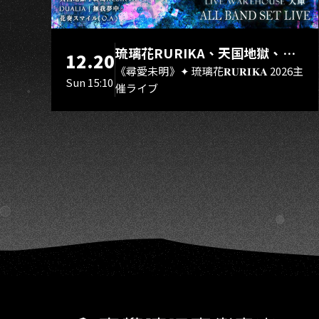
KA
琉璃花RURIKA、天国地獄、終
12.20
焉Rebirth、DUALIA、無我夢
《尋愛未明》✦ 琉璃花𝐑𝐔𝐑𝐈𝐊𝐀 2026主
Sun 15:10
催ライブ
中、花奏スマイル（O.A.）