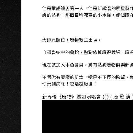
KA
他是華語饒舌第一人，他是新說唱的明星製作
識的熱狗：那個自稱寂寞的小水怪，那個蹲
大師兄歸位，廢物教主出場。
自稱魯蛇中的魯蛇，熱狗依舊廢得囂張，廢
現在就加入本色會員，擁有熱狗廢物俱樂部
不管你有廢廢的雜念，還是不正經的慾望，
你藥到病除！越活越厭世！
新專輯《廢物》巡迴演唱會 ((((( 廢 慾 清