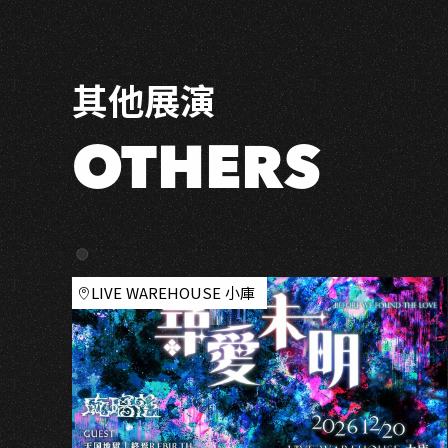
恭
聽
Osn
其他展演
All
Ears」
－
OTHERS
高
雄
場
LIVE WAREHOUSE 小庫