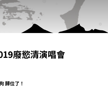
 2019廢慾清演唱會
狗 歸位了！