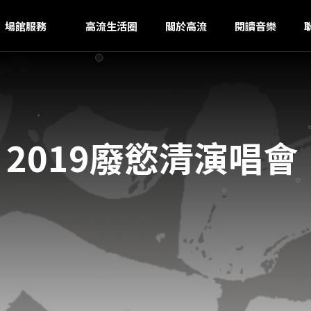
I
ｚ
場館服務
高流生活圈
關於高流
閱讀音樂
狗 2019廢慾清演唱會