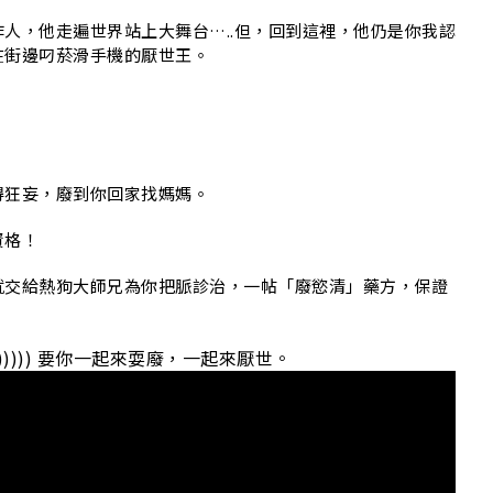
O
人，他走遍世界站上大舞台…..但，回到這裡，他仍是你我認
在街邊叼菸滑手機的厭世王。
得狂妄，廢到你回家找媽媽。
資格！
就交給熱狗大師兄為你把脈診治，一帖「廢慾清」藥方，保證
 ))))) 要你一起來耍廢，一起來厭世。