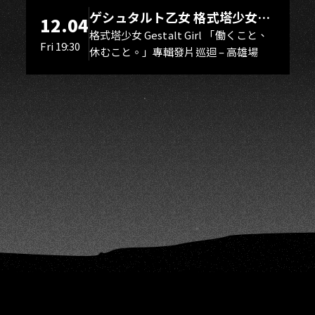
O
ゲシュタルト乙女 格式塔少女
12.04
Gestalt Girl
格式塔少女 Gestalt Girl 「働くこと、
Fri 19:30
休むこと。」專輯發片巡迴 – 高雄場