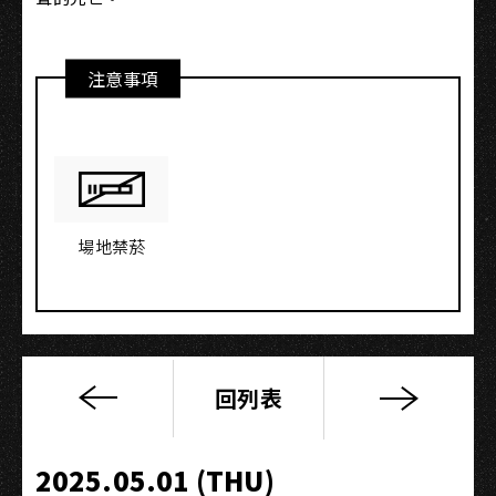
注意事項
場地禁菸
回列表
從
５
變
2025.05.01 (THU)
４