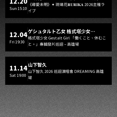
12.20
Rebirth、DUALIA、無我夢中、花奏
《尋愛未明》✦ 琉璃花𝐑𝐔𝐑𝐈𝐊𝐀 2026主催ラ
Sun 15:10
イブ
スマイル（O.A.）
LIVE WAREHOUSE 小庫
ゲシュタルト乙女 格式塔少女
12.04
Gestalt Girl
格式塔少女 Gestalt Girl 「働くこと、休むこ
Fri 19:30
と。」專輯發片巡迴 – 高雄場
海音館
山下智久
11.14
山下智久 2026 巡迴演唱會 DREAMING 高雄
Sat 19:00
場