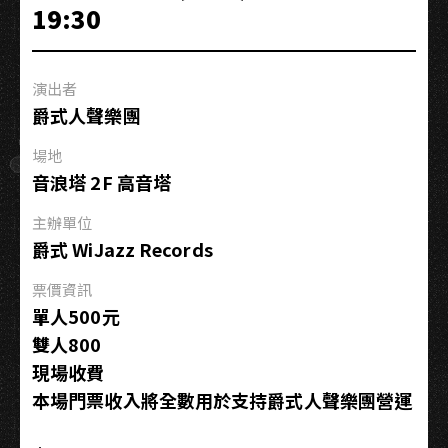
19:30
的”
A
Tempo“在
演出者
5/4
爵式人聲樂團
號
演
場地
奏
音浪塔 2F 高音塔
5/4
拍
主辦單位
音
爵式 WiJazz Records
樂
票價資訊
單人500元
雙人800
現場收費
本場門票收入將全數用於支持爵式人聲樂團營運