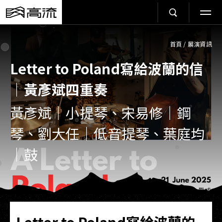
首頁
/
展演資訊
Letter to Poland寫給波蘭的信
｜黃彥斌四重奏
黃彥斌｜小提琴、宋易修｜鋼
琴、劉大任｜低音提琴、葉庭均
｜鼓