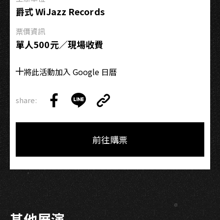
爵式 WiJazz Records
票價資訊
單人500元／現場收費
將此活動加入 Google 日曆
share:
Copy
Share
Share
Copy
Link
on
on
Link
Facebook
LINE
前往購票
其他展演