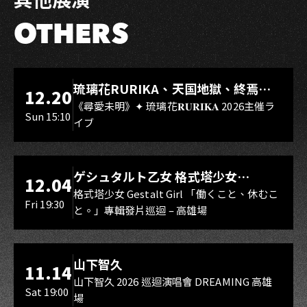
OTHERS
LIVE WAREHOUSE 小庫
琉璃花RURIKA、天国地獄、終焉
12.20
Rebirth、DUALIA、無我夢中、花奏
《尋愛未明》✦ 琉璃花𝐑𝐔𝐑𝐈𝐊𝐀 2026主催ラ
Sun 15:10
イブ
スマイル（O.A.）
LIVE WAREHOUSE 小庫
ゲシュタルト乙女 格式塔少女
12.04
Gestalt Girl
格式塔少女 Gestalt Girl 「働くこと、休むこ
Fri 19:30
と。」專輯發片巡迴 – 高雄場
海音館
山下智久
11.14
山下智久 2026 巡迴演唱會 DREAMING 高雄
Sat 19:00
場