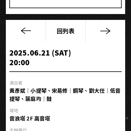
回列表
爵
士
歷
2025.06.21 (SAT)
史
20:00
講
堂
｜
演出者
Hard
黃彥斌｜小提琴、宋易修｜鋼琴、劉大任｜低音
Bop(下)：
提琴、葉庭均｜鼓
發
展
場地
音浪塔 2F 高音塔
主辦單位