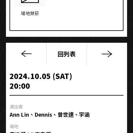
場地禁菸
回列表
愛
的
狂
2024.10.05 (SAT)
喜、
20:00
歡
愉
與
演出者
哀
Ann Lin、Dennis、曾世達、宇涵
傷
｜
場地
Fuyuko