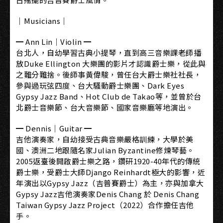
｜Musicians｜
━ Ann Lin｜Violin ━
台北人，自幼學習古典小提琴，直到高三音樂課老師播
放Duke Ellington 大樂團的影片才認識爵士樂，從此與
之難分難捨。後師事黃偉駿，曾任台大爵士樂社社長，
參與過玩弦四度、台大騷動爵士樂團、Dark Eyes
Gypsy Jazz Band、Hot Club de Takao等，並曾於台
北爵士音樂節、台大音樂節、國家音樂廳等地演出。
━ Dennis｜Guitar ━
吉他演奏家，自幼接受古典音樂嚴格訓練，大學於美
國、澳洲二地跟隨名家Julian Byzantine修煉琴藝。
2005返臺後開啟爵士樂之路，鑽研1920-40年代的傳統
爵士樂，受爵士大師Django Reinhardt極大的影響，近
年演出以Gypsy Jazz（吉普賽爵士）為主，亦與加拿大
Gypsy Jazz吉他演奏家Denis Chang 於 Denis Chang
Taiwan Gypsy Jazz Project（2022）合作擔任吉他
手。