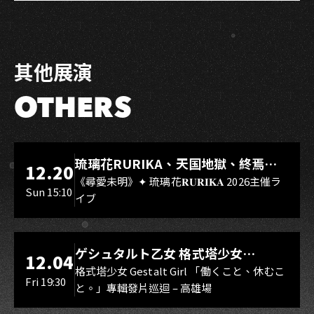
其他展演
OTHERS
LIVE WAREHOUSE 小庫
琉璃花RURIKA、天国地獄、終焉
12.20
Rebirth、DUALIA、無我夢中、花奏
《尋愛未明》✦ 琉璃花𝐑𝐔𝐑𝐈𝐊𝐀 2026主催ラ
Sun 15:10
イブ
スマイル（O.A.）
LIVE WAREHOUSE 小庫
ゲシュタルト乙女 格式塔少女
12.04
Gestalt Girl
格式塔少女 Gestalt Girl 「働くこと、休むこ
Fri 19:30
と。」專輯發片巡迴 – 高雄場