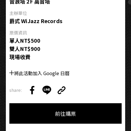
音浪塔 2F 高音塔
＋
Solo
主辦單位
Jam
爵式 WiJazz Records
Duo
票價資訊
單人NT$500
雙人NT$900
現場收費
將此活動加入 Google 日曆
share:
Copy
Share
Share
Copy
Link
on
on
Link
Facebook
LINE
前往購票