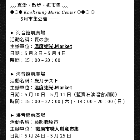
◞◞◞ 真愛・散步・逛市集 ◟◟◟
⚈⚆⚈ 𝐾𝑎𝑜ℎ𝑠𝑖𝑢𝑛𝑔 𝑀𝑢𝑠𝑖𝑐 𝐶𝑒𝑛𝑡𝑒𝑟 ⚆⚈⚆ ⚆
—— 5月市集公告 ——
► 海音館前廣場
活動名稱：夏の旅
主辦單位：
溫度逝光.Market
日期：5 月 3 日 – 5 月 4 日
時間：15：00 – 20：00
► 海音館前廣場
活動名稱：歲月テスト
主辦單位：
溫度逝光.Market
日期：5 月 10 日 – 5 月 11 日（藍寶石演唱會期間）
時間：15：00 – 22：00 ( 六 )、14：00 – 20：00 ( 日 )
► 海音館前廣場
活動名稱：藝起職原市
主辦單位：
職原市職人創意市集
日期：5 月 24 日 – 5 月 25 日