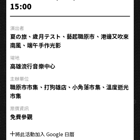
15:00
是
一
朵
演出者
花
夏の旅、歲月テスト、藝起職原市、港邊又吹來
花】
南風、端午手作光影
朵
菈
場地
菈
高雄流行音樂中心
創
作
主辦單位
專
職原市市集、打狗雄店、小角落市集、溫度逝光
輯
市集
搶
票價資訊
聽
免費參觀
會
將此活動加入 Google 日曆