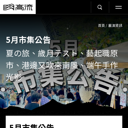
首頁
/
展演資訊
5月市集公告
夏の旅、歲月テスト、藝起職原
市、港邊又吹來南風、端午手作
光影
5月市集公告