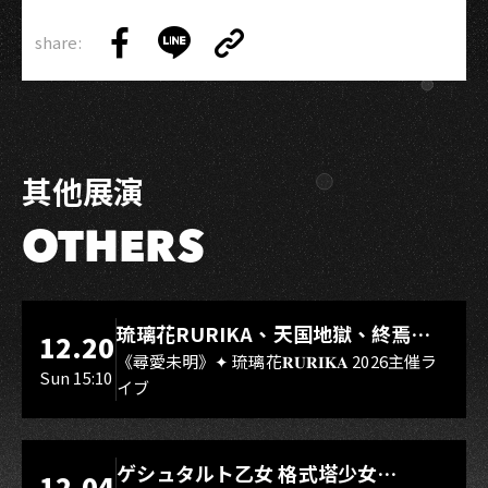
share:
Copy
Share
Share
Copy
Link
on
on
Link
Facebook
LINE
其他展演
OTHERS
LIVE WAREHOUSE 小庫
琉璃花RURIKA、天国地獄、終焉
12.20
Rebirth、DUALIA、無我夢中、花奏
《尋愛未明》✦ 琉璃花𝐑𝐔𝐑𝐈𝐊𝐀 2026主催ラ
Sun 15:10
イブ
スマイル（O.A.）
LIVE WAREHOUSE 小庫
ゲシュタルト乙女 格式塔少女
12.04