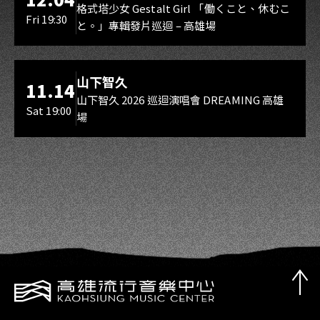
Gestalt Girl
格式塔少女 Gestalt Girl 「働くこと、休むこ
Fri 19:30
と。」專輯發片巡迴 – 高雄場
海音館
山下智久
11.14
山下智久 2026 巡迴演唱會 DREAMING 高雄
Sat 19:00
場