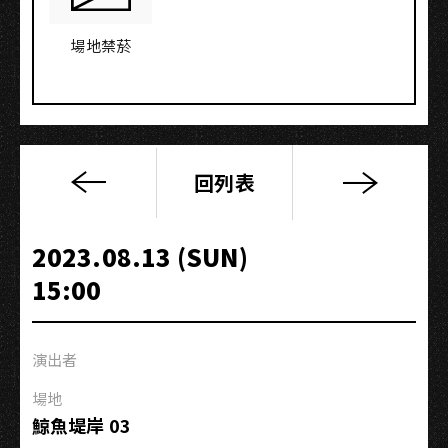
場地禁菸
回列表
2023
李
彥
2023.08.13 (SUN)
鋒
15:00
Yanfeng
Li《後
生
演出者
人》
南
場地
北
鯨魚堤岸 03
小