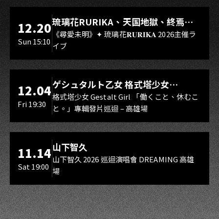
LIVE WAREHOUSE 小庫
琉璃花RURIKA、天国地獄、終焉
12.20
Rebirth、DUALIA、無我夢中、花奏
《尋愛未明》✦ 琉璃花𝐑𝐔𝐑𝐈𝐊𝐀 2026主催ラ
Sun 15:10
イブ
スマイル（O.A.）
LIVE WAREHOUSE 小庫
ゲシュタルト乙女 格式塔少女
12.04
Gestalt Girl
格式塔少女 Gestalt Girl 「働くこと、休むこ
Fri 19:30
と。」專輯發片巡迴 – 高雄場
海音館
山下智久
11.14
山下智久 2026 巡迴演唱會 DREAMING 高雄
Sat 19:00
場