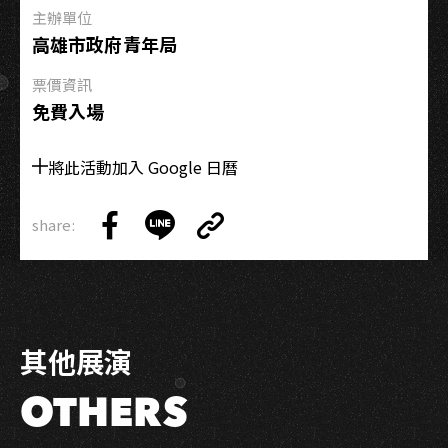
主辦單位
巡
高雄市政府青年局
迴
高
票價資訊
雄
免費入場
場-
海
將此活動加入 Google 日曆
風
會
吹
share:
Copy
來
Share
Share
Copy
Link
你
on
on
Link
的
Facebook
LINE
消
息
其他展演
OTHERS