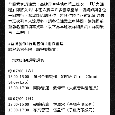
全體乘客請注意！高速青春特快車第二班次－「培力課
程」即將入站‼️本班次將與許多音樂產業一流講師與各位
一同前行，希望能協助各位，將各位領至正確軌道 過去
本班次列車人流眾多，請各位注意上車時間，建議提前
至報名窗口填寫資料，以下為本班次詳細資訊，詳閱後
再上車喔❤️‍🔥
－
#幕後製作#行銷宣傳 #組織管理
課程名額有限，請把握機會！
｜培力訓練課程課表｜
🎼 07/08（六）
13:00-15:00｜演出企劃製作｜劉柏君 Chris（Good
Show Lab）
15:30-17:30｜團隊營運｜戴偉軒（火氣音樂營運長）
🎼 07/09（日）
13:00-15:00｜硬體統籌｜林澤承（杳桓有限公司）
15:30-17:30｜專案管理｜伍孟軒（子皿有限公司）