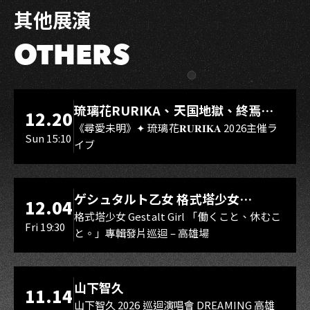
其他展演
OTHERS
LIVE WAREHOUSE 小庫
琉璃花RURIKA、天国地獄、終焉
12.20
Rebirth、DUALIA、無我夢中、花奏
《尋愛未明》✦ 琉璃花𝐑𝐔𝐑𝐈𝐊𝐀 2026主催ラ
Sun 15:10
イブ
スマイル（O.A.）
LIVE WAREHOUSE 小庫
ゲシュタルト乙女 格式塔少女
12.04
Gestalt Girl
格式塔少女 Gestalt Girl 「働くこと、休むこ
Fri 19:30
と。」專輯發片巡迴 – 高雄場
海音館
山下智久
11.14
山下智久 2026 巡迴演唱會 DREAMING 高雄