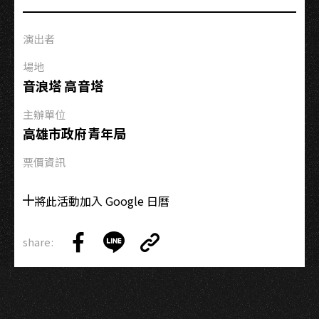
面
白
演出者
大
丈
場地
夫
音浪塔 高音塔
現
主辦單位
場
高雄市政府青年局
即
興
票價資訊
節
目
將此活動加入 Google 日曆
share:
Copy
Share
Share
Copy
Link
on
on
Link
Facebook
LINE