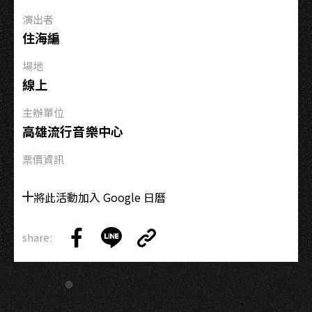
畫
演出者
《誰
住海編
搶
走
場地
我
線上
的
麥
主辦單位
克
高雄流行音樂中心
風！》​
票價資訊
將此活動加入 Google 日曆
share:
Copy
Share
Share
Copy
Link
on
on
Link
Facebook
LINE