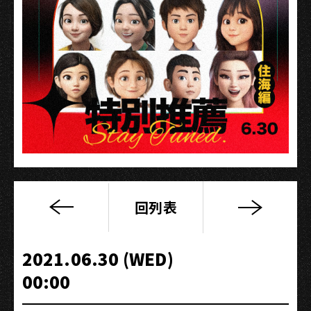
回列表
高
流
HOUSE
2021.06.30 (WED)
好
00:00
事
計