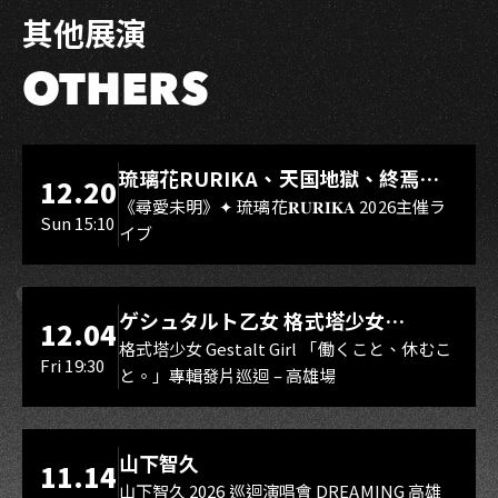
其他展演
OTHERS
LIVE WAREHOUSE 小庫
琉璃花RURIKA、天国地獄、終焉
12.20
Rebirth、DUALIA、無我夢中、花奏
《尋愛未明》✦ 琉璃花𝐑𝐔𝐑𝐈𝐊𝐀 2026主催ラ
Sun 15:10
イブ
スマイル（O.A.）
LIVE WAREHOUSE 小庫
ゲシュタルト乙女 格式塔少女
12.04
Gestalt Girl
格式塔少女 Gestalt Girl 「働くこと、休むこ
Fri 19:30
と。」專輯發片巡迴 – 高雄場
海音館
山下智久
11.14
山下智久 2026 巡迴演唱會 DREAMING 高雄