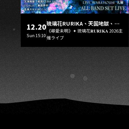
O
琉璃花RURIKA、天国地獄、終
12.20
焉Rebirth、DUALIA、無我夢
《尋愛未明》✦ 琉璃花𝐑𝐔𝐑𝐈𝐊𝐀 2026主
Sun 15:10
催ライブ
中、花奏スマイル（O.A.）