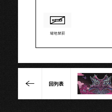
O
場地禁菸
回列表
高
速
青
春
–