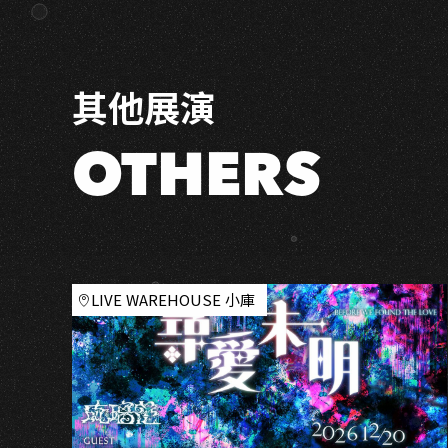
音
樂
產
其他展演
業
交
流
OTHERS
會
LIVE WAREHOUSE 小庫