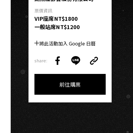
SI
票價資訊
VIP座席NT$1800
一般站席NT$1200
將此活動加入 Google 日曆
share:
Copy
Share
Share
Copy
Link
on
on
Link
Facebook
LINE
前往購票