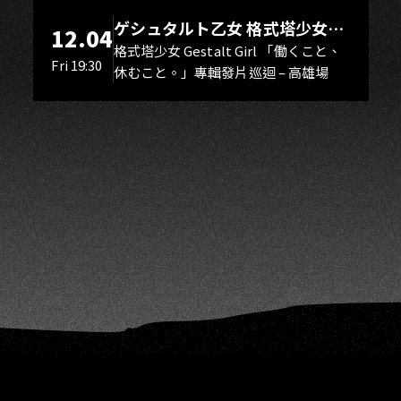
H
ゲシュタルト乙女 格式塔少女
12.04
Gestalt Girl
格式塔少女 Gestalt Girl 「働くこと、
Fri 19:30
休むこと。」專輯發片巡迴 – 高雄場