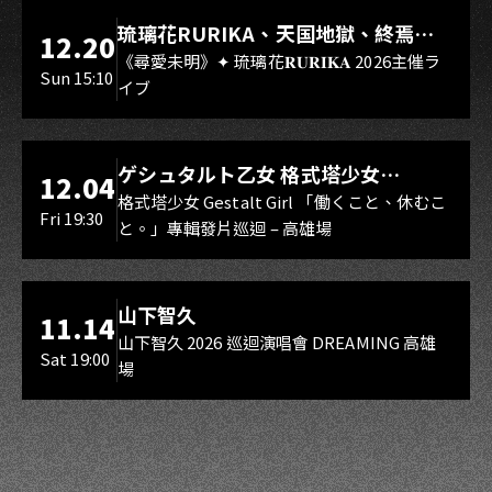
LIVE WAREHOUSE 小庫
琉璃花RURIKA、天国地獄、終焉
12.20
Rebirth、DUALIA、無我夢中、花奏
《尋愛未明》✦ 琉璃花𝐑𝐔𝐑𝐈𝐊𝐀 2026主催ラ
Sun 15:10
イブ
スマイル（O.A.）
LIVE WAREHOUSE 小庫
ゲシュタルト乙女 格式塔少女
12.04
Gestalt Girl
格式塔少女 Gestalt Girl 「働くこと、休むこ
Fri 19:30
と。」專輯發片巡迴 – 高雄場
海音館
山下智久
11.14
山下智久 2026 巡迴演唱會 DREAMING 高雄
Sat 19:00
場