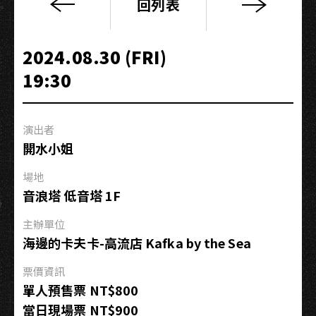
回列表
2024
熱
線
2024.08.30 (FRI)
募
19:30
款
感
恩
演出者
會
開水小姐
高
雄
場地
場
音浪塔 低音塔 1F
主辦單位
海邊的卡夫卡-高流店 Kafka by the Sea
票價資訊
單人預售票 NT$800
當日現場票 NT$900