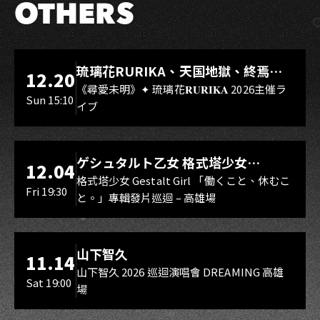
OTHERS
LIVE WAREHOUSE 小庫
琉璃花RURIKA、天国地獄、終焉
12.20
Rebirth、DUALIA、無我夢中、花奏
《尋愛未明》✦ 琉璃花𝐑𝐔𝐑𝐈𝐊𝐀 2026主催ラ
Sun 15:10
イブ
スマイル（O.A.）
LIVE WAREHOUSE 小庫
ゲシュタルト乙女 格式塔少女
12.04
Gestalt Girl
格式塔少女 Gestalt Girl 「働くこと、休むこ
Fri 19:30
と。」專輯發片巡迴 – 高雄場
海音館
山下智久
11.14
山下智久 2026 巡迴演唱會 DREAMING 高雄
Sat 19:00
場