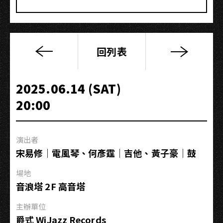
回列表
Letter
to
Poland
2025.06.14 (SAT)
寫
20:00
給
波
蘭
演出者
的
宋易修｜電風琴、何彥霆｜吉他、黃子豪｜鼓
信
｜
場地
黃
音浪塔 2F 高音塔
彥
斌
主辦單位
四
爵式 WiJazz Records