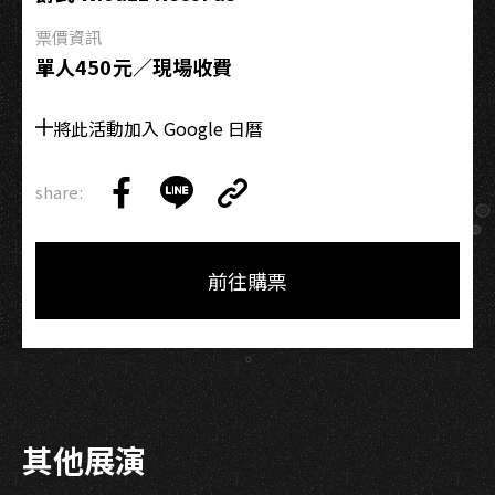
重
票價資訊
奏
單人450元／現場收費
將此活動加入 Google 日曆
share:
Copy
Share
Share
Copy
Link
on
on
Link
Facebook
LINE
前往購票
其他展演