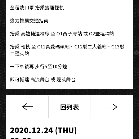
全程戴口罩 搭乘捷運輕軌
強力推薦交通指南
搭乘 高雄捷運橘線 至 O1西子灣站 或 O2鹽埕埔站
搭乘 輕軌 至 C11真愛碼頭站、C12駁二大義站、C13駁
二蓬萊站
→下車後再 步行5至10分鐘
即可抵達 高流舞台 或 蓬萊舞台
回列表
三
大
舞
2020.12.24 (THU)
台