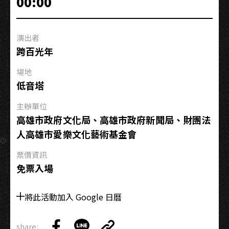
00:00
好
好
看
演出者
跨百光年
場地
低音塔
主辦單位
高雄市政府文化局、高雄市政府新聞局、財團法
人高雄市愛樂文化藝術基金會
票價資訊
免票入場
將此活動加入 Google 日曆
share: