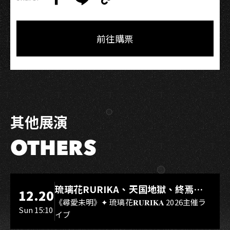
Copy
Share
Share
Copy
Link
on
on
Link
Facebook
LINE
前往購票
其他展演
OTHERS
LIVE WAREHOUSE 小庫
琉璃花RURIKA、天国地獄、終焉
12.20
Rebirth、DUALIA、無我夢中、花奏
《尋愛未明》✦ 琉璃花𝐑𝐔𝐑𝐈𝐊𝐀 2026主催ラ
Sun 15:10
イブ
スマイル（O.A.）