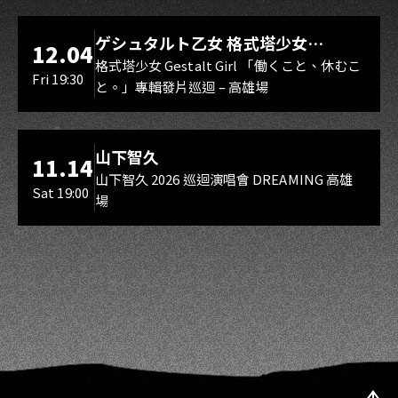
LIVE WAREHOUSE 小庫
ゲシュタルト乙女 格式塔少女
12.04
Gestalt Girl
格式塔少女 Gestalt Girl 「働くこと、休むこ
Fri 19:30
と。」專輯發片巡迴 – 高雄場
海音館
山下智久
11.14
山下智久 2026 巡迴演唱會 DREAMING 高雄
Sat 19:00
場