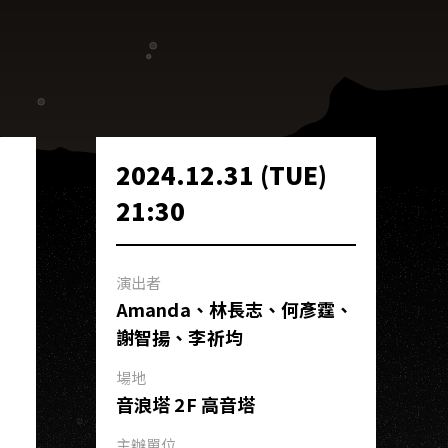
2024.12.31 (TUE)
21:30
演出者
Amanda、林長志、何彥霆、
謝智揚、李祈均
場地
音浪塔 2F 高音塔
主辦單位