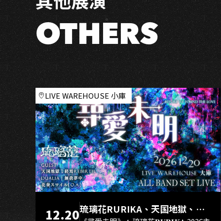
A
－
高
OTHERS
雄
場
LIVE WAREHOUSE 小庫
琉璃花RURIKA、天国地獄、終
12.20