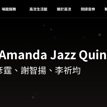
SI
ｚ
場館服務
高流生活圈
關於高流
閱讀音樂
anda Jazz Quin
何彥霆、謝智揚、李祈均