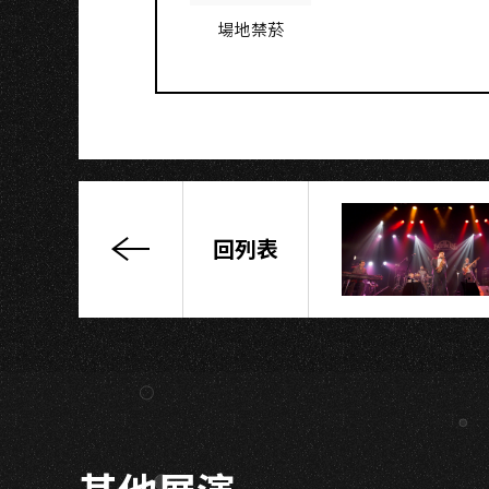
場地禁菸
回列表
林
采
欣
久
違
了
音
樂
其他展演
會