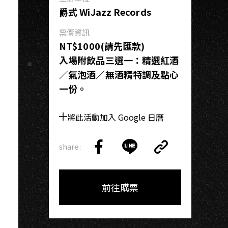
H
爵式 WiJazz Records
票價資訊
NT$1000(請先匯款)
入場附飲品三選一：精選紅酒
／氣泡酒／無酒精特調及點心
一份。
將此活動加入 Google 日曆
share:
Copy
Share
Share
Copy
Link
on
on
Link
Facebook
LINE
前往購票