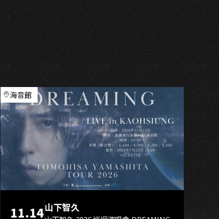
H
海音館
山下智久
11.14