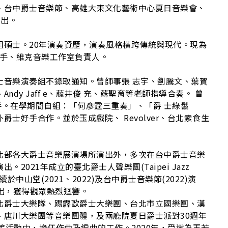
、台中爵士音樂節、高雄大東文化藝術中心夏日音樂會、
演出。
組碩士。20年演奏資歷，演奏風格橫跨傳統與現代。現為
克斯風手、維克音樂工作室負責人。
士音樂演奏組不錄取通知。曾師事張 志宇、劉騰文、葉賀
dy Jaff e、藤井俊 充、蘇聖育等老師指導合奏。 曾
樂團吉他手。在學期間自組：「何彥霆三重奏」、「爵 士綠鬣
士好手合作。並於玉成戲院、 Revolver、台北素食生
北部各大爵士音樂展演場所演出外，多次在台中爵士音樂
021年成立的臺北爵士人聲樂團(Taipei Jazz
於中山堂(2021、2022)及台中爵士音樂節(2022)演
演出，獲得觀眾熱烈迴響。
北爵士大樂隊、踢霹歐爵士大樂團、台北市立國樂團、漢
、唐川大樂團等音樂團體，及兩廳院夏日爵士派對30週年
23)等活動中，擔任作曲及編曲的工作。2020年，受邀為王若