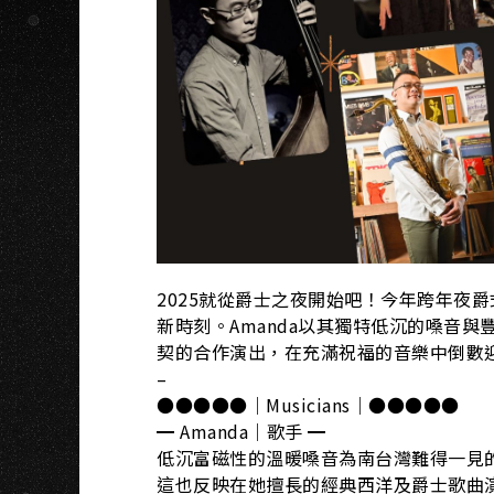
A
2025就從爵士之夜開始吧！今年跨年夜爵
新時刻。Amanda以其獨特低沉的嗓音
契的合作演出，在充滿祝福的音樂中倒數迎
–
●●●●●｜Musicians｜●●●●●
━ Amanda｜歌手 ━
低沉富磁性的溫暖嗓音為南台灣難得一見的
這也反映在她擅長的經典西洋及爵士歌曲