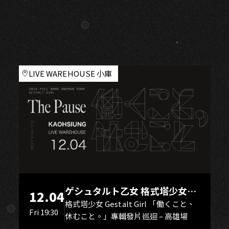
O
LIVE WAREHOUSE 小庫
ゲシュタルト乙女 格式塔少女
12.04
Gestalt Girl
格式塔少女 Gestalt Girl 「働くこと、
Fri 19:30
休むこと。」專輯發片巡迴 – 高雄場