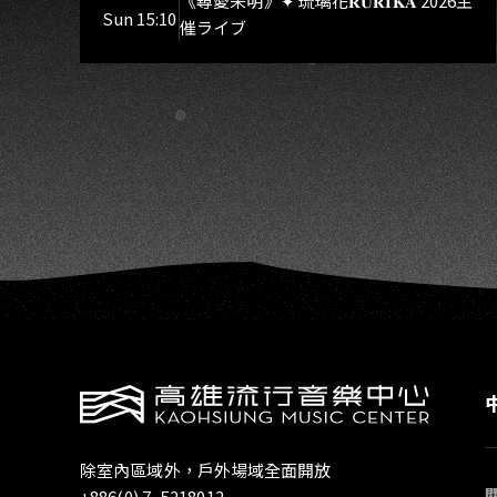
焉Rebirth、DUALIA、無我夢
《尋愛未明》✦ 琉璃花𝐑𝐔𝐑𝐈𝐊𝐀 2026主
Sun 15:10
催ライブ
中、花奏スマイル（O.A.）
除室內區域外，戶外場域全面開放
+886(0) 7- 5218012