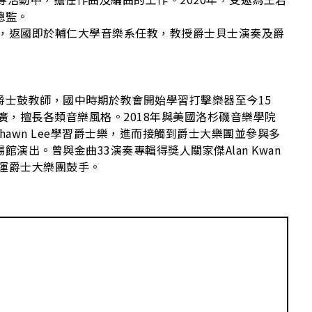
SI
總監。
後，返國即於輔仁大學音樂系任教，教授爵士貝士演奏及爵
爵士鼓教師，國中時期於教會開始學習打擊樂器至今15
廣，擅長各類音樂風格。2018年與美國洛杉磯音樂學院
ic爵士鼓手Shawn Lee學習爵士樂，進而接觸到爵士大樂團並參與多
演出。曾與金曲33演奏專輯得獎人關家傑Alan Kwan
屎運爵士大樂團鼓手。