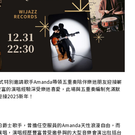
O
式特別邀請歌手Amanda帶領五重奏陪伴樂迷朋友迎接嶄
與豐富的演唱經驗深受樂迷喜愛，此場與五重奏編制充滿默
接2025新年！
爵士歌手，曾擔任空服員的Amanda天性浪漫自由，而
演唱，演唱經歷豐富曾受邀參與的大型音樂會演出包括台