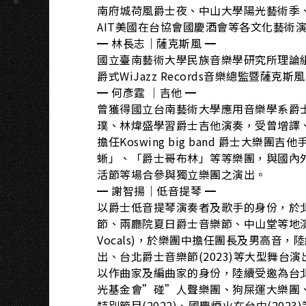
南府城荷風爵士夜、中山大學陽光藝術季
AIT美國在台協會國慶酒會等各文化藝術
━ 林長志｜薩克斯風 ━
國立臺南藝術大學民族音樂學研究所理論
爵式WiJazz Records音樂總監暨薩
━ 何彥霆 ｜吉他 ━
曾獲得國立台南藝術大學應用音樂學系爵
璞、林煒盛學習爵士吉他演奏，受曾增譯、An
擔任Koswing big band 爵士大
蜥」、「爵士哥布林」等等樂團，與國內外爵
活節等場合參與獨立樂團之演出。
━ 謝智揚｜低音提琴 ━
以爵士低音提琴演奏者及歌手的身份，於
節、兩廳院夏日爵士音樂節、中山堂等地演出。2
Vocals)，於樂團中擔任團長及男高音，陸續
出、台北爵士音樂節(2023)等大型舞台
以作曲家及編曲家的身份，陸續受邀為台
光基金會”碰”人聲樂團、狗屎運大樂團
特別節目(2022)、國慶煙火在台中(20