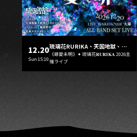
U
琉璃花RURIKA、天国地獄、終
12.20
焉Rebirth、DUALIA、無我夢
《尋愛未明》✦ 琉璃花𝐑𝐔𝐑𝐈𝐊𝐀 2026主
Sun 15:10
催ライブ
中、花奏スマイル（O.A.）