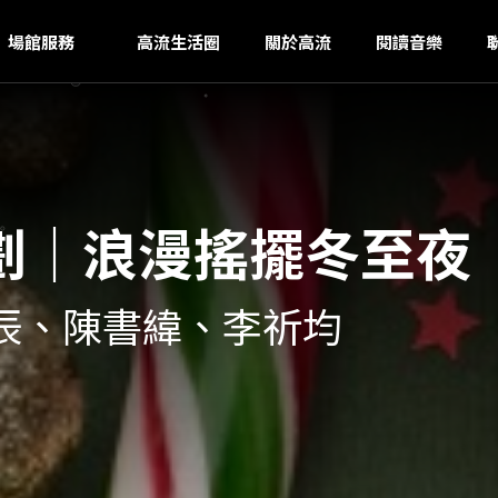
K
ｚ
場館服務
高流生活圈
關於高流
閱讀音樂
劃｜浪漫搖擺冬至夜
吳昱辰、陳書緯、李祈均