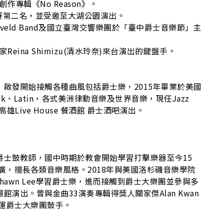
K
作專輯《No Reason》。
比賽第二名，並受邀至大湖公園演出。
ijeveld Band及國立臺灣交響樂團於「臺中爵士音樂節」主
eina Shimizu(清水玲奈)來台演出的鍵盤手。
啟發開始接觸各種曲風包括爵士樂，2015年畢業於美國
z、Funk、Latin，各式美洲律動音樂及世界音樂，現任Jazz
曾於高雄Live House 餐酒館 爵士酒吧演出。
爵士鼓教師，國中時期於教會開始學習打擊樂器至今15
廣，擅長各類音樂風格。2018年與美國洛杉磯音樂學院
ic爵士鼓手Shawn Lee學習爵士樂，進而接觸到爵士大樂團並參與多
演出。曾與金曲33演奏專輯得獎人關家傑Alan Kwan
屎運爵士大樂團鼓手。