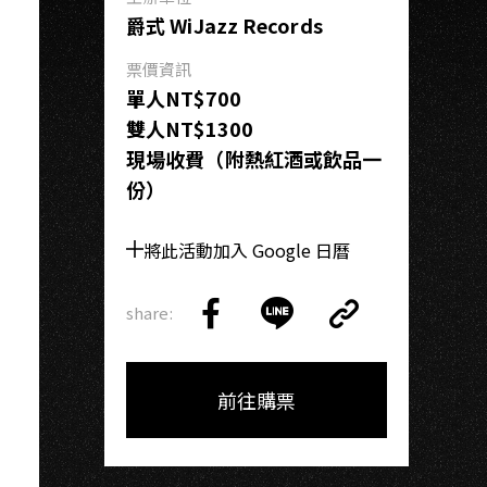
G
爵式 WiJazz Records
票價資訊
單人NT$700
雙人NT$1300
現場收費（附熱紅酒或飲品一
份）
將此活動加入 Google 日曆
share:
Copy
Share
Share
Copy
Link
on
on
Link
Facebook
LINE
前往購票