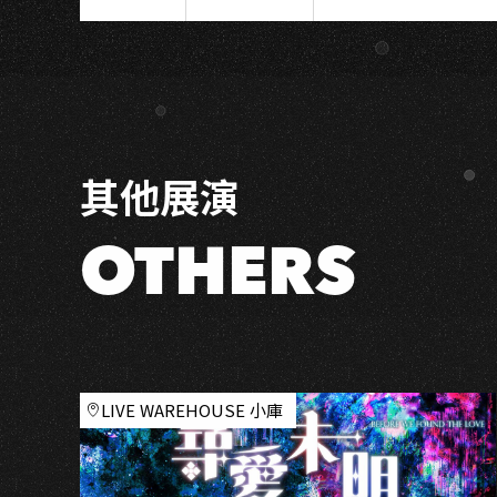
精
選
現
場
★
放
其他展演
映
｜
分
OTHERS
享
會
LIVE WAREHOUSE 小庫