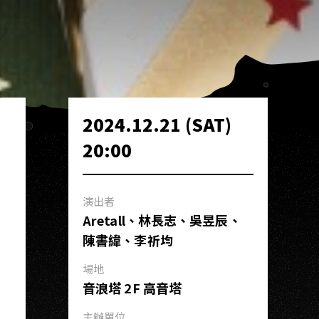
2024.12.21 (SAT)
20:00
演出者
Aretall、林長志、吳昱辰、
陳書緯、李祈均
場地
音浪塔 2F 高音塔
主辦單位