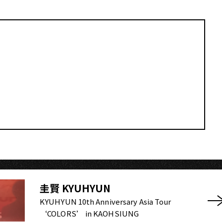
圭賢 KYUHYUN
KYUHYUN 10th Anniversary Asia Tour
‘COLORS’ in KAOHSIUNG