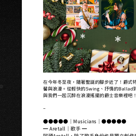
U
在今年冬至夜，隨著聖誕的腳步近了！爵式
馨與浪漫。從輕快的Swing、抒情的Bal
與我們一起沉醉在浪漫搖擺的爵士音樂裡吧
–
●●●●●｜Musicians｜●●●●●
━ Aretall｜歌手 ━
阿頭Aretall，除了歌手身份也是獨立創