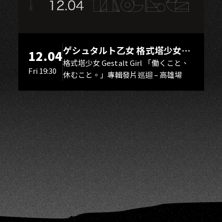
N
ゲシュタルト乙女 格式塔少女
12.04
Gestalt Girl
格式塔少女 Gestalt Girl 「働くこと、
Fri 19:30
休むこと。」專輯發片巡迴 – 高雄場