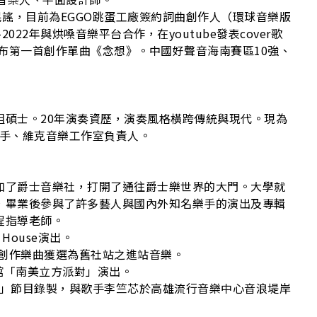
、民謠，目前為EGGO跳蛋工廠簽約詞曲創作人（環球音樂版
022年與烘嗓音樂平台合作，在youtube發表cover歌
發布第一首創作單曲《念想》。中國好聲音海南賽區10強、
組碩士。20年演奏資歷，演奏風格橫跨傳統與現代。現為
克斯風手、維克音樂工作室負責人。
加了爵士音樂社，打開了通往爵士樂世界的大門。大學就
，畢業後參與了許多藝人與國內外知名樂手的演出及專輯
程指導老師。
House演出。
，創作樂曲獲選為舊社站之進站音樂。
美術館「南美立方派對」演出。
出聲」節目錄製，與歌手李竺芯於高雄流行音樂中心音浪堤岸