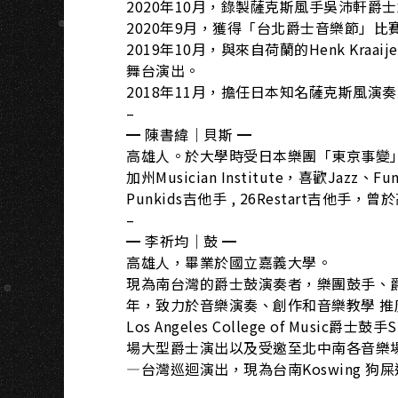
G
2020年10月，錄製薩克斯風手吳沛軒爵士創
2020年9月，獲得「台北爵士音樂節」
2019年10月，與來自荷蘭的Henk Kraa
舞台演出。
2018年11月，擔任日本知名薩克斯風演奏家R
–
━ 陳書緯｜貝斯 ━
高雄人。於大學時受日本樂團「東京事變」
加州Musician Institute，喜歡Jaz
Punkids吉他手 , 26Restart吉他手，
–
━ 李祈均｜鼓 ━
高雄人，畢業於國立嘉義大學。
現為南台灣的爵士鼓演奏者，樂團鼓手、
年，致力於音樂演奏、創作和音樂教學 推
Los Angeles College of Mus
場大型爵士演出以及受邀至北中南各音樂場館
—台灣巡迴演出，現為台南Koswing 狗