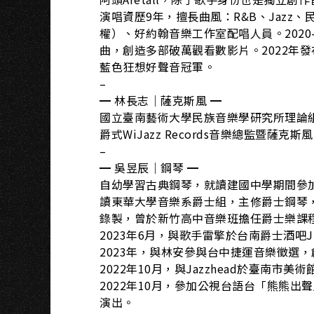
演唱資歷9年，擅長曲風：R&B、Jazz
權）、好約翰音樂工作室配唱人員。2020-2
曲，創造多部破萬觀看數影片。2022年
藍色狂想好聲音冠軍。
–
━ 林長志｜薩克斯風 ━
國立臺南藝術大學民族音樂學研究所理論
爵式WiJazz Records音樂總監暨薩
–
━ 吳昱辰｜鋼琴 ━
自幼學習古典鋼琴，就讀建國中學期間參
讀東華大學音樂系爵士組，主修爵士鋼琴
錄製，曾於新竹高中音樂班擔任爵士樂課
2023年6月，與歌手雷擎於台南爵士酒吧J 
2023年，與林安參與台中捷運音樂徵選
2022年10月，與Jazzhead於臺南市
2022年10月，參加公視台語台「熊熊
演出。