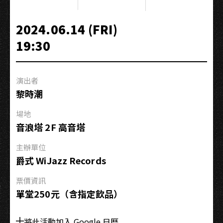
詠
隆
2024.06.14 (FRI)
╳
19:30
林
家
瑋
演出者
|
黎時潮
阿
根
場地
廷
音浪塔 2F 高音塔
探
戈
主辦單位
樂
爵式 WiJazz Records
集
票價資訊
單堂250元（含指定飲品）
將此活動加入 Google 日曆