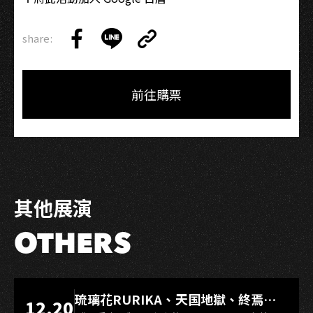
share:
Copy
Share
Share
Copy
Link
on
on
Link
Facebook
LINE
前往購票
其他展演
OTHERS
LIVE WAREHOUSE 小庫
琉璃花RURIKA、天国地獄、終焉
12.20