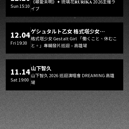
Rebirth、DUALIA、無我夢中、花奏
《尋愛未明》✦ 琉璃花𝐑𝐔𝐑𝐈𝐊𝐀 2026主催ラ
Sun 15:10
イブ
スマイル（O.A.）
LIVE WAREHOUSE 小庫
ゲシュタルト乙女 格式塔少女
12.04
Gestalt Girl
格式塔少女 Gestalt Girl 「働くこと、休むこ
Fri 19:30
と。」專輯發片巡迴 – 高雄場
海音館
山下智久
11.14
山下智久 2026 巡迴演唱會 DREAMING 高雄
Sat 19:00
場