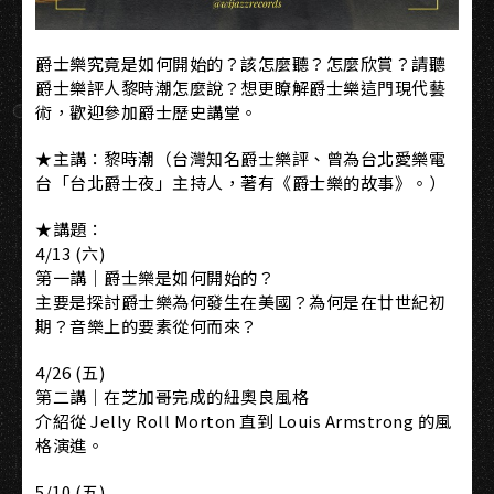
爵士樂究竟是如何開始的？該怎麼聽？怎麼欣賞？請聽
爵士樂評人黎時潮怎麼說？想更瞭解爵士樂這門現代藝
術，歡迎參加爵士歷史講堂。
★主講：黎時潮（台灣知名爵士樂評、曾為台北愛樂電
台「台北爵士夜」主持人，著有《爵士樂的故事》。）
★講題：
4/13 (六)
第一講｜爵士樂是如何開始的？
主要是探討爵士樂為何發生在美國？為何是在廿世紀初
期？音樂上的要素從何而來？
4/26 (五)
第二講｜在芝加哥完成的紐奧良風格
介紹從 Jelly Roll Morton 直到 Louis Armstrong 的風
格演進。
5/10 (五)