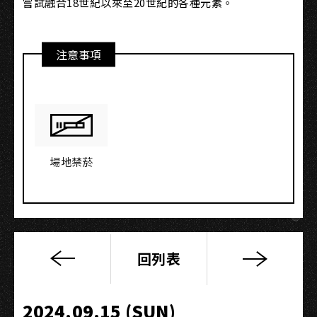
嘗試融合18世紀以來至20世紀的各種元素。
注意事項
場地禁菸
回列表
秋
夜
搖
2024.09.15 (SUN)