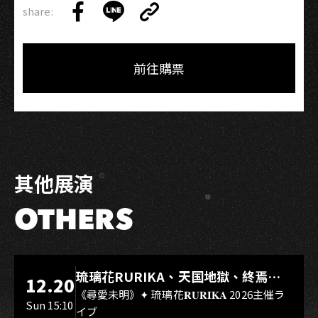
share:
Copy
Share
Share
Copy
Link
on
on
Link
Facebook
LINE
前往購票
其他展演
OTHERS
LIVE WAREHOUSE 小庫
琉璃花RURIKA、天国地獄、終焉
12.20
Rebirth、DUALIA、無我夢中、花奏
《尋愛未明》✦ 琉璃花𝐑𝐔𝐑𝐈𝐊𝐀 2026主催ラ
Sun 15:10
イブ
スマイル（O.A.）