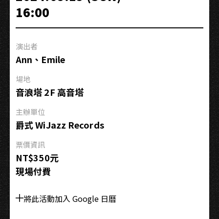
搖
16:00
擺
擺
WiJazz
演出者
Swing’
Ann、Emile
Night
#4
場地
音浪塔 2F 高音塔
主辦單位
爵式 WiJazz Records
票價資訊
NT$350元
現場付費
將此活動加入 Google 日曆