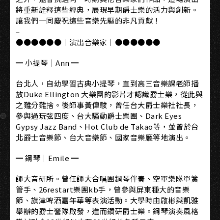
將重新詮釋這些經典，展現早期爵士樂的活力與創新。
讓我們一同慶祝這些音樂先驅的非凡貢獻！
–
●●●●●●｜演出音樂家｜●●●●●●
━ 小提琴｜Ann ━
台北人，自幼學習古典小提琴，直到高三音樂課老師播
放Duke Ellington 大樂團的影片才認識爵士樂，從此與
之難分難捨。後師事黃偉駿，曾任台大爵士樂社社長，
參與過玩弦四度、台大騷動爵士樂團、Dark Eyes
Gypsy Jazz Band、Hot Club de Takao等，並曾於台
北爵士音樂節、台大音樂節、國家音樂廳等地演出。
━ 鋼琴｜Emile ━
師大音研所。曾任師大合唱團鋼琴伴奏、空軍樂隊單簧
管手、26restart樂團kb手，曾參與屏東種大的音樂
節、旗津啤酒嘉年華等表演活動。大學時由啟彬與凱雅
舉辦的爵士營隊啟發，進而鑽研爵士樂。鋼琴演奏風格