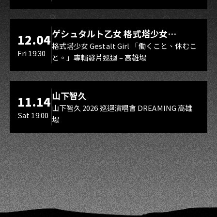
LIVE WAREHOUSE 小庫
ゲシュタルト乙女 格式塔少女
12.04
Gestalt Girl
格式塔少女 Gestalt Girl 「働くこと、休むこ
Fri 19:30
と。」專輯發片巡迴 – 高雄場
海音館
山下智久
11.14
山下智久 2026 巡迴演唱會 DREAMING 高雄
Sat 19:00
場