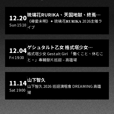
LIVE WAREHOUSE 小庫
琉璃花RURIKA、天国地獄、終焉
12.20
Rebirth、DUALIA、無我夢中、花奏
《尋愛未明》✦ 琉璃花𝐑𝐔𝐑𝐈𝐊𝐀 2026主催ラ
Sun 15:10
イブ
スマイル（O.A.）
LIVE WAREHOUSE 小庫
ゲシュタルト乙女 格式塔少女
12.04
Gestalt Girl
格式塔少女 Gestalt Girl 「働くこと、休むこ
Fri 19:30
と。」專輯發片巡迴 – 高雄場
海音館
山下智久
11.14
山下智久 2026 巡迴演唱會 DREAMING 高雄
Sat 19:00
場