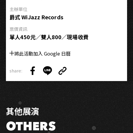
主辦單位
爵式 WiJazz Records
票價資訊
單人450元／雙人800／現場收費
將此活動加入 Google 日曆
share:
Copy
Share
Share
Copy
Link
on
on
Link
Facebook
LINE
其他展演
OTHERS