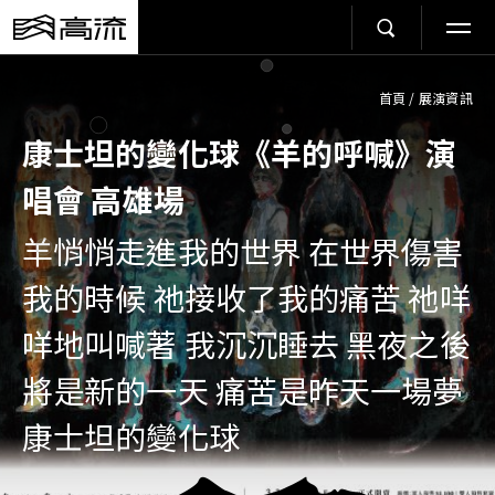
首頁
/
展演資訊
康士坦的變化球《羊的呼喊》演
唱會 高雄場
羊悄悄走進我的世界 在世界傷害
我的時候 祂接收了我的痛苦 祂咩
咩地叫喊著 我沉沉睡去 黑夜之後
將是新的一天 痛苦是昨天一場夢
康士坦的變化球