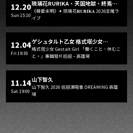
琉璃花RURIKA、天国地獄、終焉
12.20
Rebirth、DUALIA、無我夢中、花奏
《尋愛未明》✦ 琉璃花𝐑𝐔𝐑𝐈𝐊𝐀 2026主催ラ
Sun 15:10
イブ
スマイル（O.A.）
LIVE WAREHOUSE 小庫
ゲシュタルト乙女 格式塔少女
12.04
Gestalt Girl
格式塔少女 Gestalt Girl 「働くこと、休むこ
Fri 19:30
と。」專輯發片巡迴 – 高雄場
海音館
山下智久
11.14
山下智久 2026 巡迴演唱會 DREAMING 高雄
Sat 19:00
場