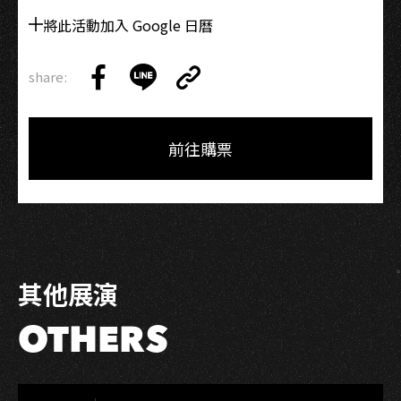
喜
將此活動加入 Google 日曆
劇
Stand
share:
Copy
Up
Share
Share
Copy
Link
Comedy
on
on
Link
Facebook
LINE
前往購票
其他展演
OTHERS
LIVE WAREHOUSE 小庫