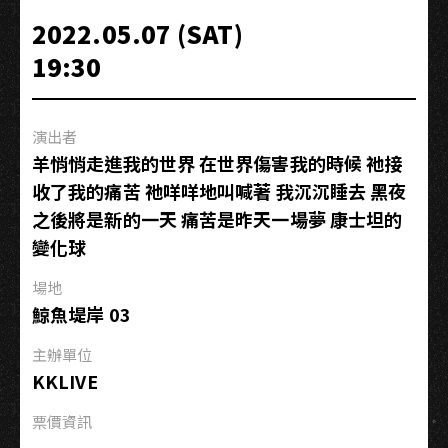
龍
2022.05.07 (SAT)
龍
19:30
個
人
秀
演出者
Ep4
羊悄悄走進我的世界 在世界傷害我的時候 祂接
大
收了我的痛苦 祂咩咩地叫喊著 我沉沉睡去 黑夜
人
之後將是新的一天 痛苦是昨天一場夢 康士坦的
的
笑
變化球
話-
場地
可
鯨魚堤岸 03
割
可
主辦單位
泣
KKLIVE
】-
單
票價資訊
口