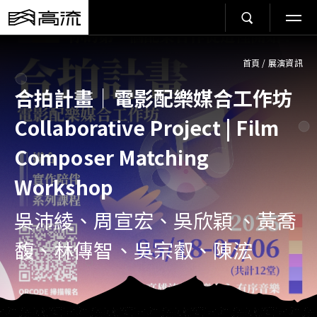
首頁
/
展演資訊
合拍計畫｜電影配樂媒合工作坊
Collaborative Project | Film
Composer Matching
Workshop
吳沛綾、周宣宏、吳欣穎 、黃喬
馥、林傳智、吳宗叡、陳浤