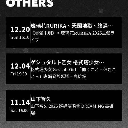
OTHERS
LIVE WAREHOUSE 小庫
琉璃花RURIKA、天国地獄、終焉
12.20
Rebirth、DUALIA、無我夢中、花奏
《尋愛未明》✦ 琉璃花𝐑𝐔𝐑𝐈𝐊𝐀 2026主催ラ
Sun 15:10
イブ
スマイル（O.A.）
LIVE WAREHOUSE 小庫
ゲシュタルト乙女 格式塔少女
12.04
Gestalt Girl
格式塔少女 Gestalt Girl 「働くこと、休むこ
Fri 19:30
と。」專輯發片巡迴 – 高雄場
海音館
山下智久
11.14
山下智久 2026 巡迴演唱會 DREAMING 高雄
Sat 19:00
場