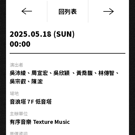
回列表
有
序
音
2025.05.18 (SUN)
樂
00:00
研
習
所：
演出者
2025
吳沛綾、周宣宏、吳欣穎 、黃喬馥、林傳智、
電
吳宗叡、陳浤
影
配
場地
樂
音浪塔 7F 低音塔
基
礎
主辦單位
創
有序音樂 Texture Music
作
票價資訊