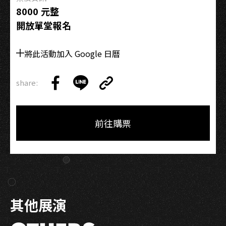
班
8000 元整
開放單堂報名
將此活動加入 Google 日曆
share:
Copy
Share
Share
Copy
Link
on
on
Link
Facebook
LINE
前往購票
其他展演