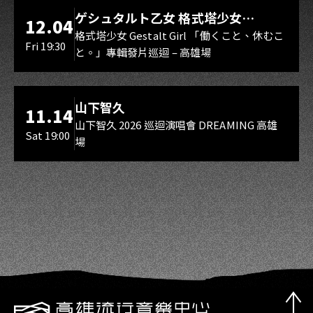
LIVE WAREHOUSE 小庫
ゲシュタルト乙女 格式塔少女
12.04
Gestalt Girl
格式塔少女 Gestalt Girl 「働くこと、休むこ
Fri 19:30
と。」專輯發片巡迴 – 高雄場
海音館
山下智久
11.14
山下智久 2026 巡迴演唱會 DREAMING 高雄
Sat 19:00
場