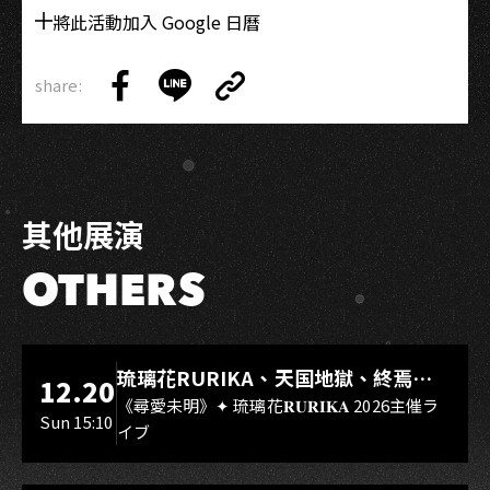
將此活動加入 Google 日曆
share:
Copy
Share
Share
Copy
Link
on
on
Link
Facebook
LINE
其他展演
OTHERS
LIVE WAREHOUSE 小庫
琉璃花RURIKA、天国地獄、終焉
12.20
Rebirth、DUALIA、無我夢中、花奏
《尋愛未明》✦ 琉璃花𝐑𝐔𝐑𝐈𝐊𝐀 2026主催ラ
Sun 15:10
イブ
スマイル（O.A.）