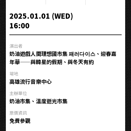
蕩
兄
2025.01.01 (WED)
弟
16:00
春
酒
場
演出者
奶油遊戲人間理想國市集 패러다이스、迎春嘉
年華——與韓星的假期、與冬天有約
場地
高雄流行音樂中心
主辦單位
奶油市集、溫度逝光市集
票價資訊
免費參觀