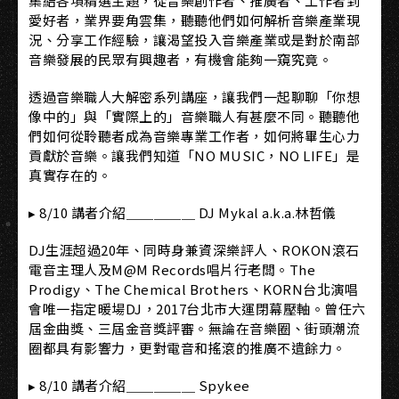
集結各項精選主題，從音樂創作者、推廣者、工作者到
愛好者，業界要角雲集，聽聽他們如何解析音樂產業現
況、分享工作經驗，讓渴望投入音樂產業或是對於南部
音樂發展的民眾有興趣者，有機會能夠一窺究竟。
透過音樂職人大解密系列講座，讓我們一起聊聊「你想
像中的」與「實際上的」音樂職人有甚麼不同。聽聽他
們如何從聆聽者成為音樂專業工作者，如何將畢生心力
貢獻於音樂。讓我們知道「NO MUSIC，NO LIFE」是
真實存在的。
▸ 8/10 講者介紹＿＿＿＿＿ DJ Mykal a.k.a.林哲儀
DJ生涯超過20年、同時身兼資深樂評人、ROKON滾石
電音主理人及M@M Records唱片行老闆。The
Prodigy、The Chemical Brothers、KORN台北演唱
會唯一指定暖場DJ，2017台北市大運閉幕壓軸。曾任六
屆金曲獎、三屆金音獎評審。無論在音樂圈、街頭潮流
圈都具有影響力，更對電音和搖滾的推廣不遺餘力。
▸ 8/10 講者介紹＿＿＿＿＿ Spykee