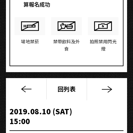
算報名成功
場地禁菸
禁帶飲料及外
拍照禁用閃光
食
燈
回列表
【音
樂
職
2019.08.10 (SAT)
人
15:00
大
解