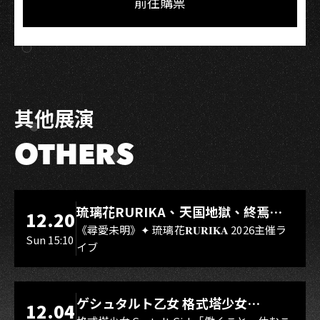
前往購票
賀
碩
其他展演
OTHERS
LIVE WAREHOUSE 小庫
琉璃花RURIKA、天国地獄、終焉
12.20
Rebirth、DUALIA、無我夢中、花奏
《尋愛未明》✦ 琉璃花𝐑𝐔𝐑𝐈𝐊𝐀 2026主催ラ
Sun 15:10
イブ
スマイル（O.A.）
LIVE WAREHOUSE 小庫
ゲシュタルト乙女 格式塔少女
12.04