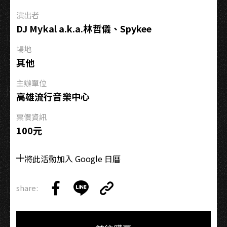
密】
演出者
創
DJ Mykal a.k.a.林哲儀、Spykee
製
之
場地
間：
其他
幕
前
主辦單位
幕
高雄流行音樂中心
後
票價資訊
談
100元
創
作
將此活動加入 Google 日曆
–
陳
建
share:
Copy
騏
Share
Share
Copy
Link
╳
on
on
Link
蕭
Facebook
LINE