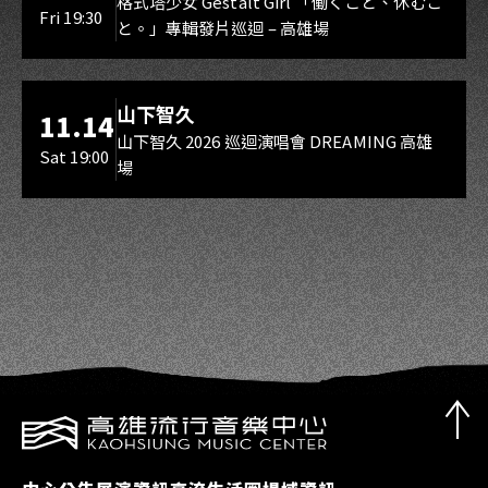
Gestalt Girl
格式塔少女 Gestalt Girl 「働くこと、休むこ
Fri 19:30
と。」專輯發片巡迴 – 高雄場
海音館
山下智久
11.14
山下智久 2026 巡迴演唱會 DREAMING 高雄
Sat 19:00
場