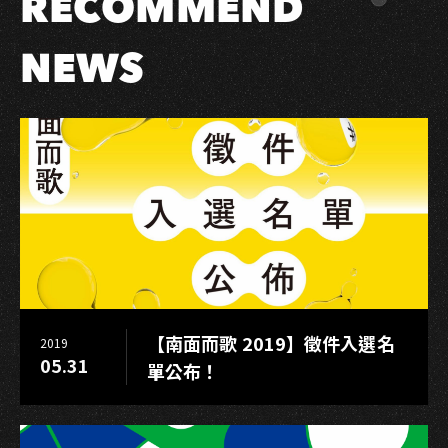
RECOMMEND
司
公
NEWS
布！
【南面而歌 2019】徵件入選名
2019
05.31
單公布！