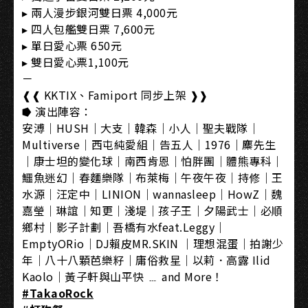
▸ 兩人漫步銀河雙日票 4,000元
▸ 四人包艦雙日票 7,600元
▸ 單日愛心票 650元
▸ 雙日愛心票1,100元
－
❰❰ KKTIX、Famiport 同步上架 ❱❱
⭓ 演出陣容：
安溥｜HUSH｜大支｜韓森｜小人｜聖夫戰隊｜
Multiverse｜西屯純愛組｜告五人｜1976｜麋先生
｜康士坦的變化球｜南西肯恩｜怕胖團｜體熊專科｜
鱷魚迷幻｜春麵樂隊｜布萊梅｜午夜午夜｜持修｜王
水源｜汪定中｜LINION｜wannasleep｜HowZ｜魏
嘉瑩｜琳誼｜知更｜淺堤｜孩子王｜夕陽武士｜必順
鄉村｜影子計劃｜吾橋有水feat.Leggy｜
EmptyORio｜DJ賴皮MR.SKIN ｜理想混蛋｜拍謝少
年｜八十八顆芭樂籽｜庸俗救星｜以莉．高露 Ilid
Kaolo｜黃子軒與山平快 ﹍ and More！
#TakaoRock