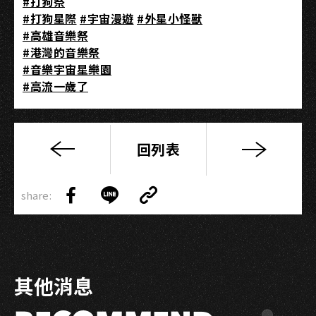
#打狗祭
#打狗星際
#宇宙漫遊
#外星小怪獸
#高雄音樂祭
#港灣的音樂祭
#音樂宇宙星樂園
#高流一歲了
回列表
2022
Takao
Copy
Rock
share:
Link
Share
Share
Copy
打
on
on
Link
狗
Facebook
LINE
祭
第
其他消息
九
波
卡