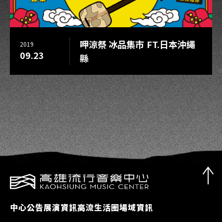
呷涼祭 冰品集市 FT.日本沖繩
2019
09.23
縣
中心公告
展演資訊
高流生活圈
場域資訊