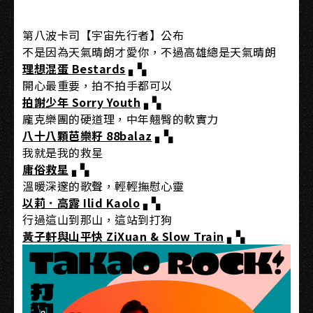
第八波卡司【宇宙先行者】公布
不是因為天氣晴朗才愛你，不過高雄總是天氣晴朗
理想混蛋 Bestards
▖▚
開心最重要，拍不拍手都可以
拍謝少年 Sorry Youth
▖▚
龐克樂團的硬道理，中年翹臀的軟實力
八十八顆芭樂籽 88balaz
▖▚
我就是我的救星
庸俗救星
▖▚
溫暖深邃的歌聲，輕輕撫慰心靈
以莉．高露 Ilid Kaolo
▖▚
行過這山到那山，這站到打狗
黃子軒與山平快 ZiXuan & Slow Train
▖▚