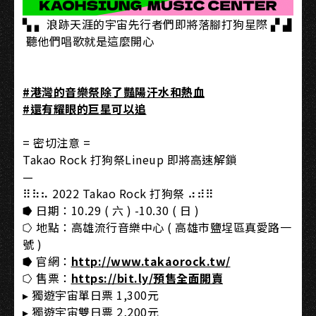
▚ ▖ 浪跡天涯的宇宙先行者們即將落腳打狗星際 ▞ ▟
​ 聽他們唱歌就是這麼開心
​ ​
#港灣的音樂祭除了豔陽汗水和熱血
#還有耀眼的巨星可以追
= 密切注意 =
Takao Rock 打狗祭Lineup 即將高速解鎖
—
⠿⠷⠦ 2022 Takao Rock 打狗祭 ⠴⠾⠿
⭓ 日期：10.29 ( 六 ) -10.30 ( 日 )
⭔ 地點：高雄流行音樂中心 ( 高雄市鹽埕區真愛路一
號 )
⭓ 官網：
http://www.takaorock.tw/
⭔ 售票：
https://bit.ly/預售全面開賣
▸ 獨遊宇宙單日票 1,300元
▸ 獨遊宇宙雙日票 2,200元