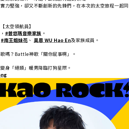
批實力堅強，卻又不斷創新的先鋒們，在本次的太空旅程一起同
，【太空領航員】
唱，
#普悠瑪音樂家族
。
、
#南王姐妹花
、
昊恩 WU Hao En
及家族成員。
歌嗎？Battle神歌「關你屁事啊」。
，變身「絕類」暖男降臨打狗星際。
ong