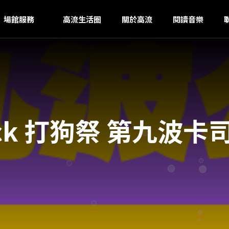
H
ｚ
場館服務
高流生活圈
關於高流
閱讀音樂
 Rock 打狗祭 第九波