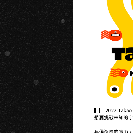
H
▍▏ 2022 Ta
想要挑戰未知的
具備深厚的實力