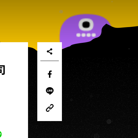
司
Share
on
Facebook
Share
on
LINE
Copy
Link
Copy
Link