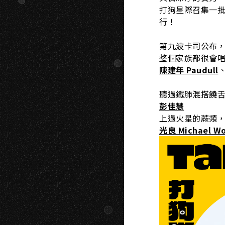
打狗星際召集一
行！
第九波卡司公布
整個家族都很會
陳建年 Paudull
聽過鐵肺混搭饒舌
彭佳慧
上過火星的蕨類
光良 Michael W