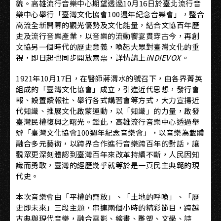
貌。高雄流行音樂中心期望透過10月16日於臺北流行音
樂中心舉行「臺灣文化協會100週年紀念音樂會」，整合
高流全新開幕的觀光優勢及文化能量，結合文協百年歷
史及流行音樂產業，以音樂的流動饗宴貫穿古今，再創
文協另一個時代的歷史意義，喚起大眾對臺灣文化的重
視，即日起也同步開放索票，詳情請上
iNDIEVOX
。
1921年10月17日，在醫師蔣渭水的號召下，由各界菁英
組成的「臺灣文化協會」成立，引進近代思想，發行會
報、設置讀報社、舉行各式講習會等方式，大力宣揚近
代知識、推展文化啟蒙運動，以「知識」的力量，啟發
臺灣民權復興之曙光。鑑此，高雄流行音樂中心透過舉
辦「臺灣文化協會100週年紀念音樂會」，以音樂為載體
融合多元藝術，以跨界合作進行音樂跨百年的對話，讓
觀眾更深刻體認到臺灣百年來改革持續不斷，人民因知
識而勇敢，臺灣的經歷幾乎就等於是一頁民主典範的現
代史。
本次音樂會由「平權的齊放」、「土地的呼喚」、「歷
史即未來」三段主題，串連兩個小時的精彩節目，跨越
古典與現代音樂，融合電影、繪畫、雕塑、文學、詩