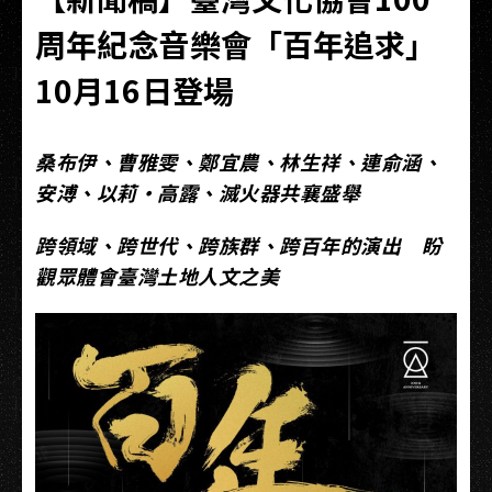
周年紀念音樂會「百年追求」
10月16日登場
桑布伊、曹雅雯、鄭宜農、林生祥、連俞涵、
安溥、
以莉·高露
、滅火器共襄盛舉
跨領域、跨世代、跨族群、
跨百年的演出 盼
觀眾體會臺灣土地人文之美