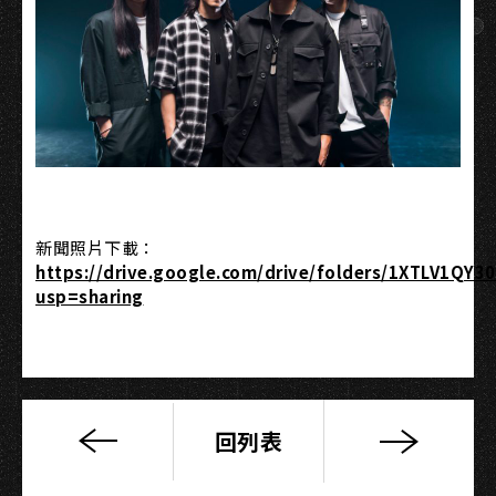
新聞照片下載：
https://drive.google.com/drive/folders/1XTLV1QY3
usp=sharing
回列表
高
雄
Copy