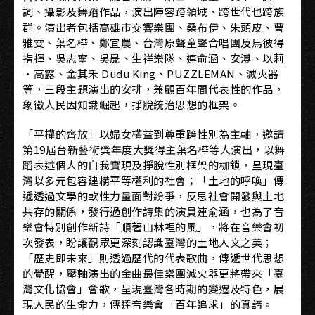
詞、攝影及舞蹈作品，演出陣容跨領域、跨世代也跨族
群。演出者包括高雄市交響樂團、桑布伊、朱頭皮、曹
雅雯、葉名樺、鄭宜農、台灣原聲童聲合唱團及馬彼得
指揮、吳志寧、吳晟、生祥樂隊、連俞涵、安溥、以莉
·高露、金其禾 Dudu King、PUZZLEMAN、滅火器
等，三段主題演出的安排，兼顧百年間代表性的作品，
象徵人民因知識崛起，掙脫統治思想的框架。
「平權的齊放」以婦女權益到尊重跨性別為主軸，邀請
第19屆台新藝術獎年度大獎得主葉名樺等人演出，以舞
蹈表述個人的自我實現及掙脫性別框架的枷鎖，呈現臺
灣以多元包容建構平等權利的社會；「土地的呼喚」傳
遞透過文學的軟性力量面對紛爭，反思社會開發與土地
共存的關係，發行過創作詩集的演員連俞涵，也為了音
樂會特別創作新詩「順著山林裡的風」，將在音樂會初
次發表，盼讓觀眾更深刻認識臺灣的土地人文之美；
「歷史即未來」則透過歷代的代表歌曲，傳遞世代思想
的覺醒，壓軸演出的金曲最佳樂團滅火器更將帶來「臺
灣文化協會」會歌，呈現臺灣各時期的變遷及特色，展
現人民的生命力，傳達音樂會「百年追求」的真諦。