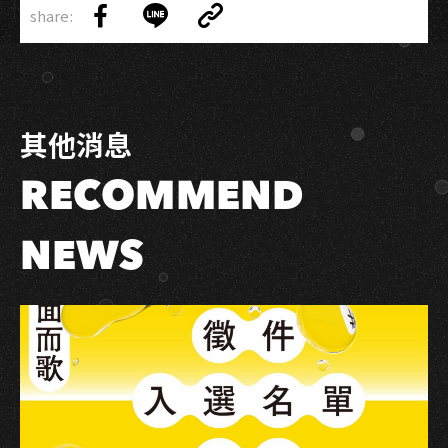
流
share:
Link
Share
Share
Copy
行
on
on
Link
音
Facebook
LINE
樂
中
其他消息
心
盛
RECOMMEND
大
開
幕
NEWS
「真
愛
路
1
號」
邀
你
尋