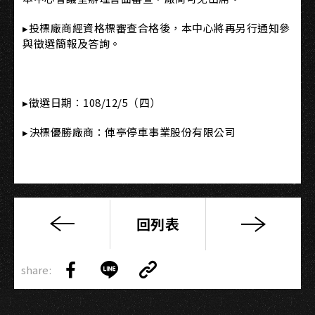
▸投標廠商經資格標審查合格後，本中心將再另行通知參
與徵選簡報及答詢。
▸徵選日期：108/12/5（四）
▸決標優勝廠商：俥亭停車事業股份有限公司
回列表
【2019
專
Copy
業
share:
Link
Share
Share
Copy
音
on
on
Link
響
Facebook
LINE