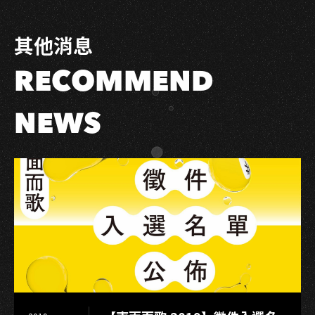
職
場
其他消息
研
習】
RECOMMEND
開
始
受
NEWS
理
報
名！