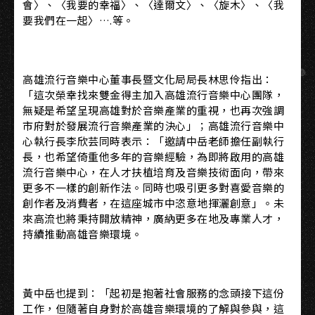
會〉、〈我要的幸福〉、〈達爾文〉、〈旋木〉、〈我
要我們在一起〉….等。
高雄流行音樂中心董事長暨文化局局長林思伶指出：
「這次榮幸找來雙金得主加入高雄流行音樂中心團隊，
無疑是希望呈現高雄對於音樂產業的重視，也再次強調
市府對於發展流行音樂產業的決心」；高雄流行音樂中
心執行長李欣芸同時表示：「邀請中岳老師擔任副執行
長，也希望倚重他多年的音樂經驗，為即將啟用的高雄
流行音樂中心，在人才扶植培育及音樂技術面向，帶來
更多不一樣的創新作法。同時也吸引更多對喜愛音樂的
創作者及消費者，在這座城市中恣意地揮灑創意」。未
來高流也將秉持開放精神，廣納更多在地及專業人才，
持續推動高雄音樂環境。
黃中岳也提到：「起初是抱著社會服務的念頭接下這份
工作，但隨著自身對於高雄音樂環境的了解與參與，這