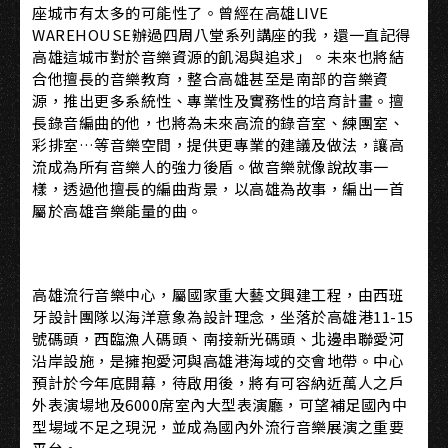
座城市有太多的可能性了。曾經在高雄LIVE
WAREHOUSE辦過四周八堂系列講座的我，還一直記得
高雄這城市對於音樂資源的飢渴與追求」。未來也將結
合他擅長的音樂教育，整合高雄甚至是南部的音樂資
源，推出更多系統性、專業性及實務性的培育計畫。擅
長錄音編曲的他，也將為未來高流的錄音室、練團室、
彩排室…等音樂空間，提供更專業的建議及做法，讓高
流成為所有音樂人的強力後盾。做音樂就像說故事一
樣，透過他擅長的編曲背景，以高雄為故事，編出一首
屬於高雄音樂能量的曲。
高雄流行音樂中心，屬國家重大藝文興建工程，由西班
牙設計團隊以海洋意象為設計理念，坐落於高雄港11-15
號碼頭，西臨漁人碼頭、南接新光碼頭、北邊串聯愛河
沿岸設施，是擁抱愛河與高雄港海域的交會地帶。中心
預計於今年底開幕，待啟用後，將有可容納近萬人之戶
外表演場地及6000席室內大型表演廳，可望補足國內中
型場域不足之現況，並成為國內外流行音樂展演之重要