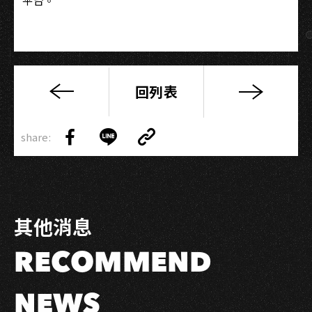
平台。
回列表
【新
聞
Copy
稿】
share:
Link
Share
Share
Copy
高
on
on
Link
流
Facebook
LINE
「零
時
其他消息
起
義」，
RECOMMEND
後
疫
情
NEWS
時