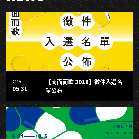
代
用
音
樂
來
集
氣
【南面而歌 2019】徵件入選名
2019
05.31
單公布！