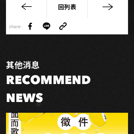
回列表
【新
聞
Copy
稿
share:
Link
Share
Share
Copy
｜
on
on
Link
會
Facebook
LINE
員
活
其他消息
動】
高
RECOMMEND
流
加
入
NEWS
會
員
抽
獎
活