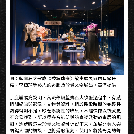
圖：藍寶石大歌廳《秀場傳奇》故事展展區內有豬哥
亮、李亞萍等藝人的秀服及珍貴文物展出。高流提供
丁度嵐補充說明，高流舉辦藍寶石大歌廳過程中，有感
相關紀錄與影像、文物等資料，相較民歌時期的完整性
顯得相對不足，缺乏系統性的收集，不趕快做以後就更
不容易找到，所以經多方詢問與訪查後啟動故事展的規
劃，逐步將這些珍貴文物資料保留下來，並展開藝人與
關鍵人物的訪談，也將秀服復刻、使用AI將豬哥亮的聲