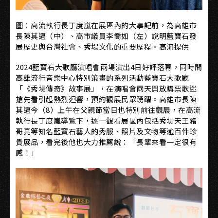
圖：高流執行長丁度嵐在展區內的大事記前，為高雄市
長陳其邁（中）、高市議員李喬如（左）說明藍寶石發
展歷史與台灣社會、秀場文化的重要歷程。高流提供
2024藍寶石大歌廳演唱會兩場演出4日好評落幕，同時間
高雄流行音樂中心特別策畫的系列活動藍寶石大歌廳
「《秀場傳奇》故事展」，在演唱會兩天開放購票歌迷
搶先看引起熱烈迴響，預約觀展民眾踴躍。高雄市長陳
其邁今（8）上午在父親節當日也特別前往觀展，在高流
執行長丁度嵐導覽下，逐一觀看展區內包括秀場天王豬
哥亮等知名藍寶石藝人的秀服、照片及文物等逾百件珍
貴展品，看完後他也大力推薦說：「長輩來看一定很有
感！」