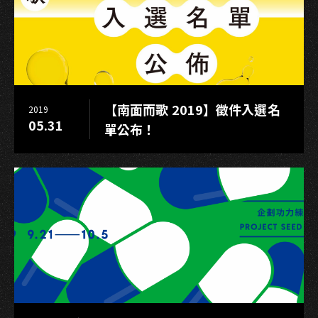
動
第
二
波
美
食
【南面而歌 2019】徵件入選名
2019
餐
05.31
單公布！
飲
兌
換
券
免
費
抽