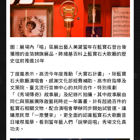
圖：展場內「唱」區展出藝人美黛當年在藍寶石登台後
獲贈的金箔錦旗展品，將維基百科上藍寶石大歌廳的歷
史往前推進10年
丁度嵐表示，高流今年度推動「大寶石計畫」，除藍寶
石大歌廳演唱會，感謝文化部經費補助、高市府指導及
文策院、臺北流行音樂中心的共同合作，特別規劃
「《秀場傳奇》故事展」及紀錄片拍攝，其中故事展由
同仁與策展團隊啟藝耗時近一年籌畫，計有超過百件的
藍寶石相關文物，配合演唱會舉辦同步開始試營運，讓
購票民眾「一票雙享」，更全面的認識藍寶石大歌廳昔
日璀璨風華，看到當年藝人們「說學逗唱」秀場文化真
功夫。