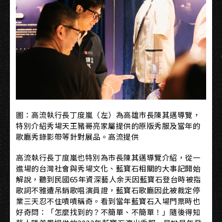
圖：高流執行長丁度嵐（左）為高雄市長陳其邁導覽，
特別介紹秀場天王豬哥亮家屬提供的原版秀服及當年的
歌廳秀錄影帶等針對展品。高流提供
高流執行長丁度嵐也特別為市長陳其邁導覽介紹，從一
進場的台灣社會與秀場文化、藍寶石相關的大事記開始
解說，聽到民國65年資深藝人余天因藍寶石登台時被指
歌詞不雅遭吊銷歌唱演員證，藍寶石歌廳因此被裁定停
業三天忍不住嘖嘖稱奇。看到當年藍寶石入場門票時也
好奇問：「怎麼找到的？不簡單、不簡單！」隨後得知