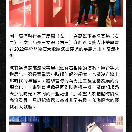
圖：高流執行長丁度嵐（左一）為高雄市長陳其邁（右
二）、文化局長王文翠（右三）介紹資深藝人陳美鳳曾
在2022年於藍寶石大歌廳演出穿過的華麗秀服。高流提
供
陳其邁肯定高流故事展把藍寶石相關的演唱、舞台等文
物展出，讓長輩重溫小時候年輕的記憶，也讓沒有追上
那時代的年輕人，體驗當時的萬秀之王及蓬勃發展的秀
場文化，「來到這裡像是回到時光機一樣，讓你想起過
去那段時光，不同的一些記憶！」希望大家把握時間來
高流看展，見證紀錄過去高雄非常有趣、充滿懷念的藍
寶石大歌廳。