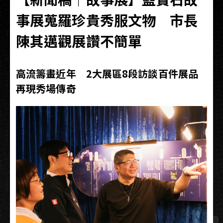
事展蒐羅珍貴秀服文物 市長
陳其邁觀展讚不簡單
高流籌畫近年 2大展區8段訪談百件展品
再現秀場傳奇