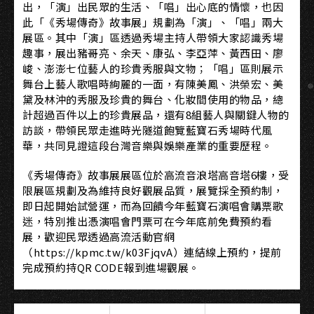
出，「演」出民眾的生活、「唱」出心底的情懷，也因
此「《秀場傳奇》故事展」規劃為「演」、「唱」兩大
展區。其中「演」區透過秀場主持人帶領大家認識秀場
趣事，展出豬哥亮、余天、康弘、李亞萍、黃西田、廖
峻、澎澎七位藝人的珍貴秀服與文物；「唱」區則展示
舞台上藝人歌唱時絢麗的一面，有陳美鳳、洪榮宏、美
黛及林沖的秀服及珍貴的舞台、化妝間使用的物品，總
計超過百件以上的珍貴展品，還有8組藝人與關鍵人物的
訪談，帶領民眾走進時光隧道飽覽藍寶石秀場時代風
華，共同見證這段台灣音樂與娛樂產業的重要歷程。
《秀場傳奇》故事展展區位於高流音浪塔高音塔6樓，受
限展區規劃及為維持良好觀展品質，展覽採全預約制，
即日起開始試營運，而為回饋今年藍寶石演唱會購票歌
迷，特別推出憑演唱會門票可在今年底前免費預約看
展，歡迎民眾透過高流活動官網
（https://kpmc.tw/k03FjqvA）連結線上預約，提前
完成預約持QR CODE報到進場觀展。