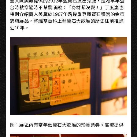
藝人陳美鳳提供的2022年藍寶石演出秀服，是她早年登
台時就穿過時不禁驚嘆說：「身材都沒變！」丁度嵐也
特別介紹藝人美黛於1967年婚後重登藍寶石獲贈的金箔
錦旗展品，將維基百科上藍寶石大歌廳的歷史往前推進
近10年。
圖：展區內有當年藍寶石大歌廳的珍貴票券。高流提供