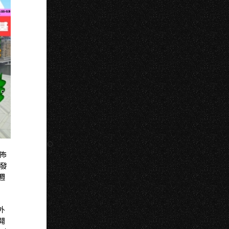
佈
發
週
外
開