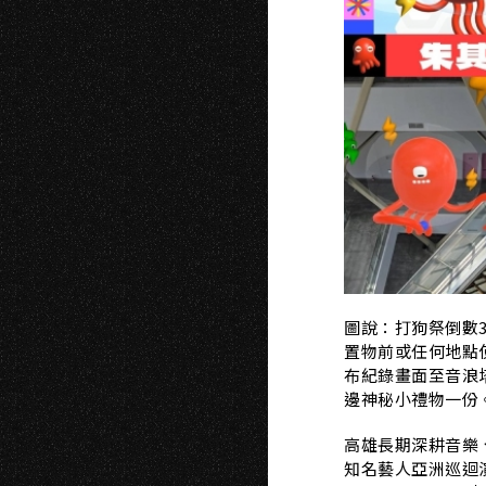
圖說：打狗祭倒數
置物前或任何地點
布紀錄畫面至音浪
邊神秘小禮物一份
高雄長期深耕音樂
知名藝人亞洲巡迴