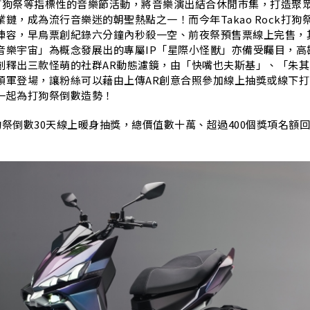
N
ock打狗祭等指標性的音樂節活動，將音樂演出結合休閒市集，打造聚
鏈，成為流行音樂迷的朝聖熱點之一！而今年Takao Rock打狗
陣容，早鳥票創紀錄六分鐘內秒殺一空、前夜祭預售票線上完售，
音樂宇宙」為概念發展出的專屬IP「星際小怪獸」亦備受矚目，高
創釋出三款怪萌的社群AR動態濾鏡，由「快嘴也夫斯基」、「朱其
領軍登場，讓粉絲可以藉由上傳AR創意合照參加線上抽獎或線下打
一起為打狗祭倒數造勢！
ck打狗祭倒數30天線上暖身抽獎，總價值數十萬、超過400個獎項名額