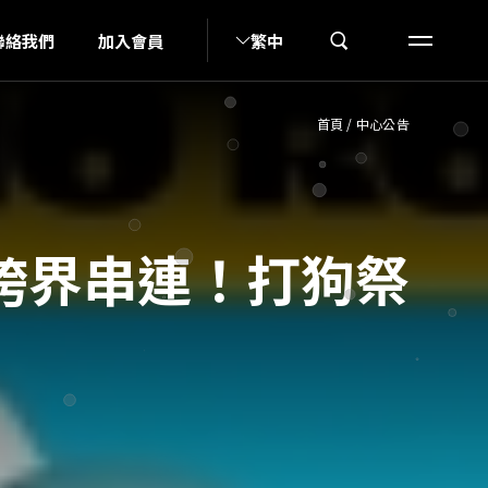
G
聯絡我們
加入會員
繁中
首頁
/
中心公告
跨界串連！打狗祭