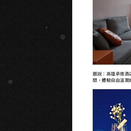
G
圖說：高雄承億酒
間，體驗自由溫潤