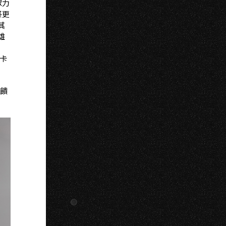
G
眾力
祭更
其
雄
卡
回饋