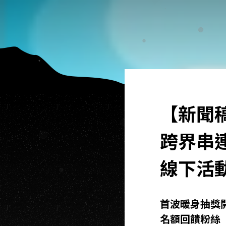
【新聞
跨界串
線下活
首波暖身抽獎
名額回饋粉絲