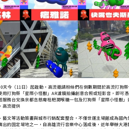
30天今（11日）起啟動，高流邀請粉絲們在倒數期間於高流打狗祭
使用打狗祭「星際小怪獸」AR濾鏡拍攝創意合照或短影音，即可憑
塔服務台兌換京都念慈庵枇杷潤喉糖一包及打狗祭「星際小怪獸」
。高流提供
、藝文等活動策畫與城市行銷配套整合，不僅世運主場館成為國內
演出的固定場地之一，自高雄流行音樂中心落成後，近年舉辦大港