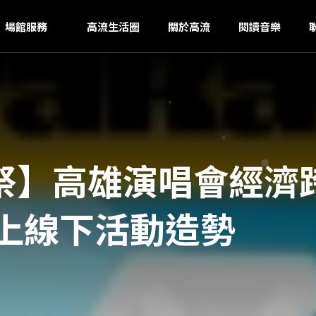
N
ｚ
場館服務
高流生活圈
關於高流
閱讀音樂
祭】高雄演唱會經濟
線上線下活動造勢