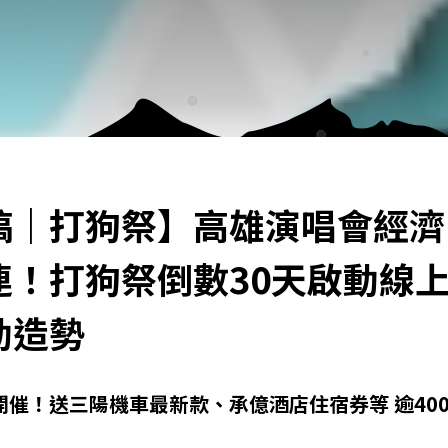
稿｜打狗祭】高雄演唱會經濟
連！打狗祭倒數30天啟動線
動造勢
開催！送三陽機車最新款、承億酒店住宿券等 逾40