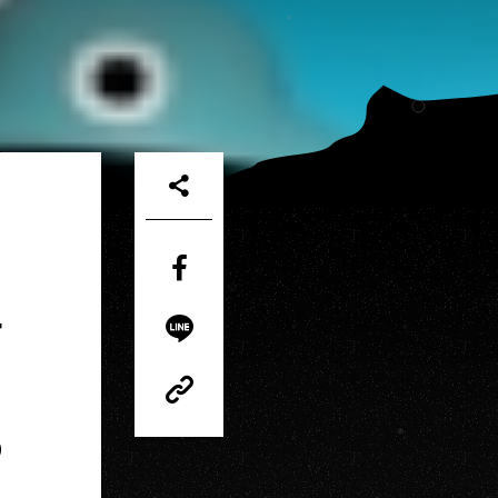
Share
上
on
Facebook
Share
on
LINE
Copy
Link
Copy
0
Link