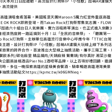
K
0天本月11日起啟動，高流設計打狗祭IP「小怪獸」超萌AR濾鏡
。高流提供
火星人高雄演唱會甫落幕，美國搖滾天團Maroon 5魔力紅宣佈重返高雄
 OK ROCK即將登場，而Takao Rock打狗祭聚集氣志團、FLOW
Tai等超過六十組台日人氣樂團、實力派唱將等演出，也正式進入倒數3
會經濟熱度將一路延燒到十月！以「全民的音樂祭」、「聽團第一
ao Rock打狗祭，主辦單位高雄流行音樂中心呼應今年「TTXC台灣
技主題，設計打狗祭IP「小怪獸」超萌AR濾鏡大玩線上線下系列活
餐旅業的跨界合作，首波推出大型線上抽獎活動，攜手三陽工業、
餐飲系列/碳佐麻里 精品燒肉/天鍋麻辣 鴛鴦鍋/有你真好 湘菜沙龍
公園英迪格酒店Pier No.1酒吧等品牌，以上百項好禮回饋，邀
同時，多住一晚探索高雄的星級美食餐酒、騎車暢遊高雄港灣美景
活動貼文https://kpmc.tw/k06GMNeq。