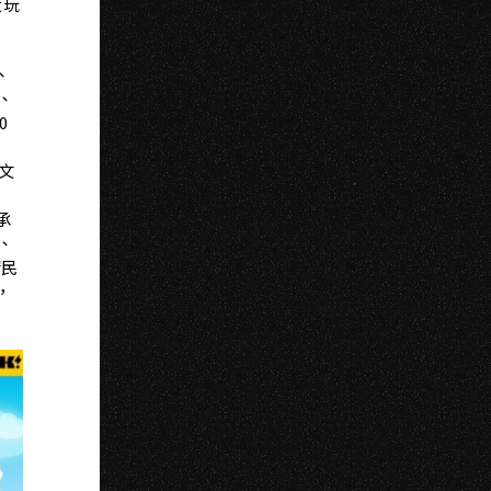
A
大玩
、
、
0
文
承
、
請民
，