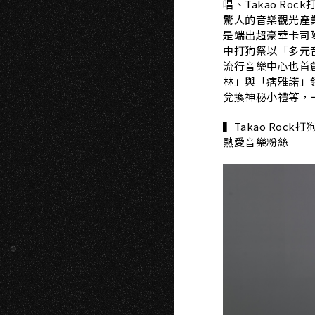
U
唱、Takao R
驚人的音樂觀光產業
是端出超豪華卡司
中打狗祭以「多元
流行音樂中心也首
林」與「痞雅諾」
兌換神秘小禮等，
▍Takao Ro
熱愛音樂粉絲