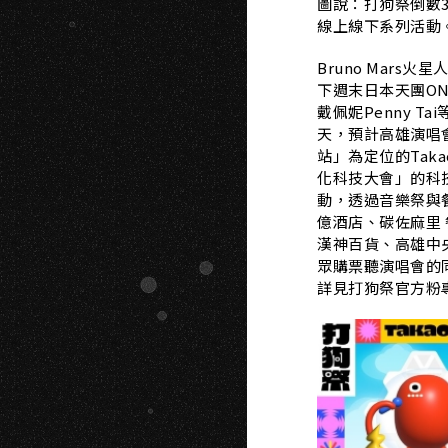
G
圖說：打狗祭倒數3
線上線下系列活動
Bruno Mars
下週末日本天團ONE
戴佩妮Penny 
天，預計高雄演唱
站」為定位的Tak
化科技大會」的科
動，透過音樂祭與
億酒店、碳佐麻里 
漢神百貨、高雄中央
眾購票聽演唱會的
詳見打狗祭官方粉專抽獎