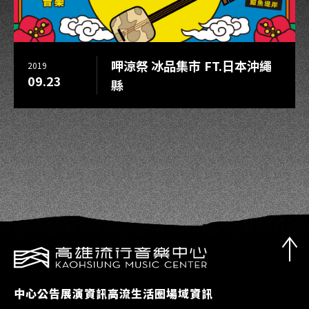
呷涼祭 冰品集市 FT.日本沖繩
2019
09.23
縣
中心公告
展演資訊
高流生活圈
場域資訊