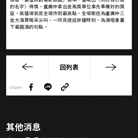
的名字〉得獎，盧廣仲拿出金馬獎單位事先準備好的獎
座，高雄場氣氛全場炸到最高點，全場歌迷為盧廣仲三
金大滿貫喝采尖叫，一同見證這榮耀時刻，為演唱會畫
下最圓滿的句點。
回列表
【新
聞
Copy
稿】
share:
Link
Share
Share
Copy
高
on
on
Link
流
Facebook
LINE
系
「樂
其他消息
團
興