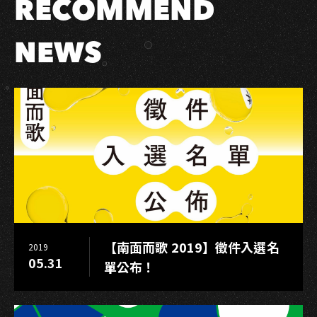
RECOMMEND
奮
波」
樂
NEWS
團
大
賽
總
冠
軍
出
爐
「吾
橋
有
【南面而歌 2019】徵件入選名
2019
水」
05.31
單公布！
奪
總
冠