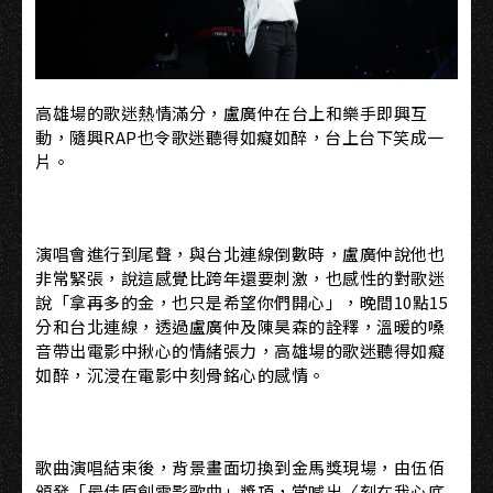
高雄場的歌迷熱情滿分，盧廣仲在台上和樂手即興互
動，隨興RAP也令歌迷聽得如癡如醉，台上台下笑成一
片。
演唱會進行到尾聲，與台北連線倒數時，盧廣仲說他也
非常緊張，說這感覺比跨年還要刺激，也感性的對歌迷
說「拿再多的金，也只是希望你們開心」，晚間10點15
分和台北連線，透過盧廣仲及陳昊森的詮釋，溫暖的嗓
音帶出電影中揪心的情緒張力，高雄場的歌迷聽得如癡
如醉，沉浸在電影中刻骨銘心的感情。
歌曲演唱結束後，背景畫面切換到金馬獎現場，由伍佰
頒發「最佳原創電影歌曲」獎項，當喊出〈刻在我心底