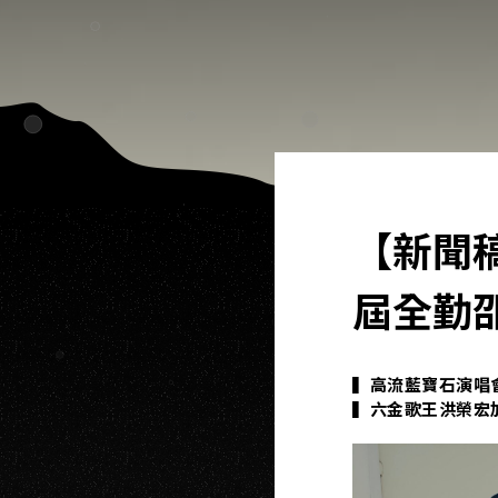
【新聞
屆全勤
▍高流藍寶石演唱
▍六金歌王洪榮宏