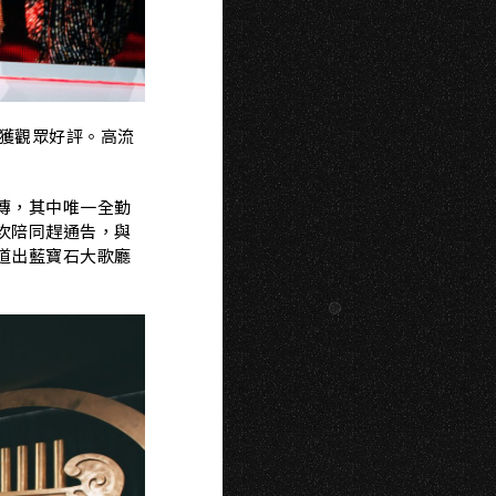
K
獲觀眾好評。高流
傳，
其中唯一全勤
次陪同趕通告，與
道出藍寶石大歌廳