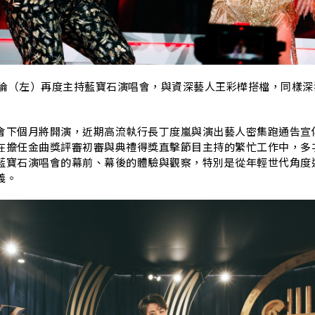
G
大倫（左）再度主持藍寶石演唱會，
與資深藝人王彩樺搭檔，同樣深
會下個月將開演，
近期高流執行長丁度嵐與演出藝人密集跑通告宣
在擔任金曲獎評審初審與典禮得獎直擊節目主持的繁忙工作中，
多
藍寶石演唱會的幕前、
幕後的體驗與觀察，
特別是從年輕世代角度
義。