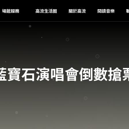
N
ｚ
場館服務
高流生活圈
關於高流
閱讀音樂
藍寶石演唱會倒數搶