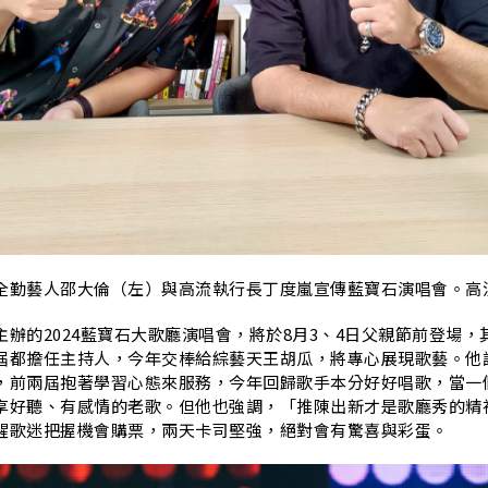
全勤藝人邵大倫（左）
與高流執行長丁度嵐宣傳藍寶石演唱會。高
辦的2024藍寶石大歌廳演唱會，
將於8月3、4日父親節前登場，
屆都擔任主持人，今年交棒給綜藝天王胡瓜，將專心展現歌藝。
他
，
前兩屆抱著學習心態來服務，今年回歸歌手本分好好唱歌，
當一
享好聽、有感情的老歌。
但他也強調，「推陳出新才是歌廳秀的精
醒歌迷把握機會購票，
兩天卡司堅強，絕對會有驚喜與彩蛋。