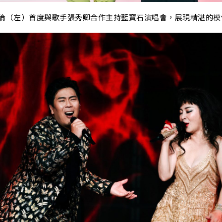
大倫（左）
首度與歌手張秀卿合作主持藍寶石演唱會，展現精湛的模