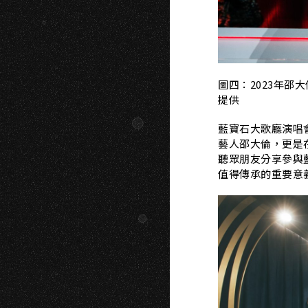
N
圖四：2023年邵
提供
藍寶石大歌廳演唱
藝人邵大倫，
更是
聽眾朋友分享參與
值得傳承的重要意