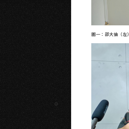
N
圖一：邵大倫（左