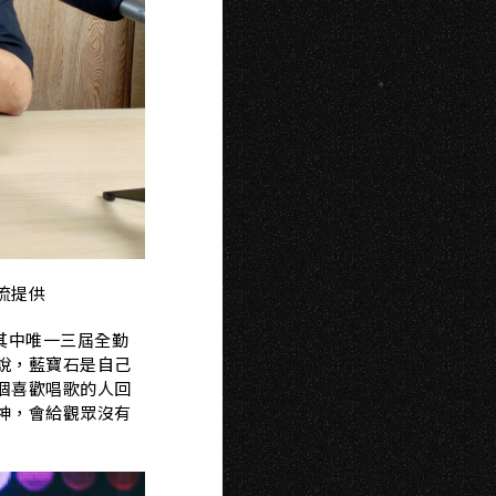
流提供
其中唯一三屆全勤
說，藍寶石是自己
個喜歡唱歌的人回
神，
會給觀眾沒有