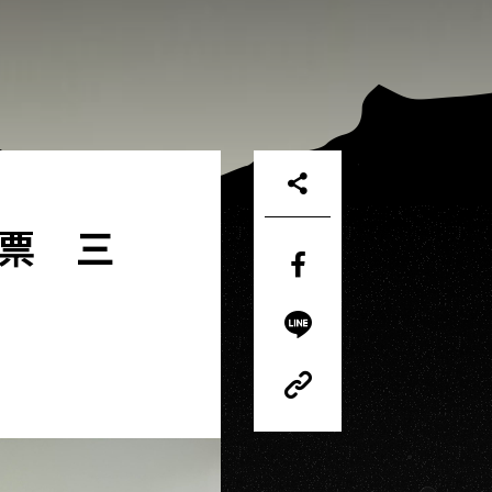
票 三
Share
on
Facebook
Share
on
LINE
Copy
Link
Copy
Link