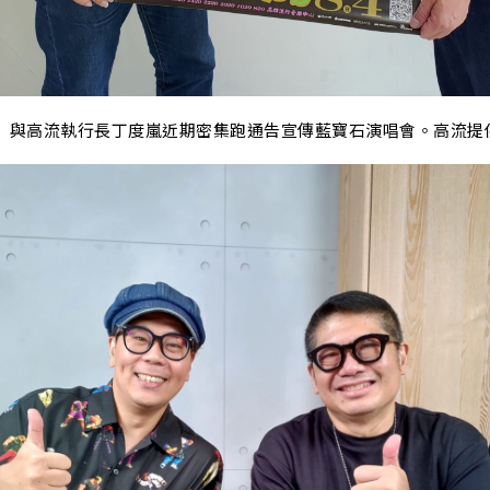
G
）
與高流執行長丁度嵐近期密集跑通告宣傳藍寶石演唱會。高流提