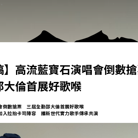
稿】高流藍寶石演唱會倒數搶
邵大倫首展好歌喉
會倒數搶票 三屆全勤邵大倫首展好歌喉
加入拉抬卡司陣容 攜新世代實力歌手傳承共演