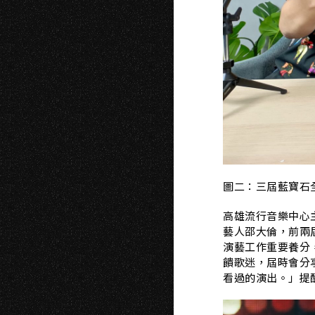
圖二：三屆藍寶石
高雄流行音樂中心主
藝人邵大倫，
前兩
演藝工作重要養分
饋歌迷，屆時會分
看過的演出。」提