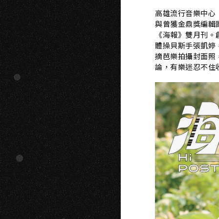
高雄流行音樂中心
與曾獲金鼎獎編輯
《海報》雙月刊。
體操貝斯手張凱婷
摘芭樂拍攝封面照
論，有樂迷忍不住