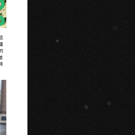
培
雄
的
並
時