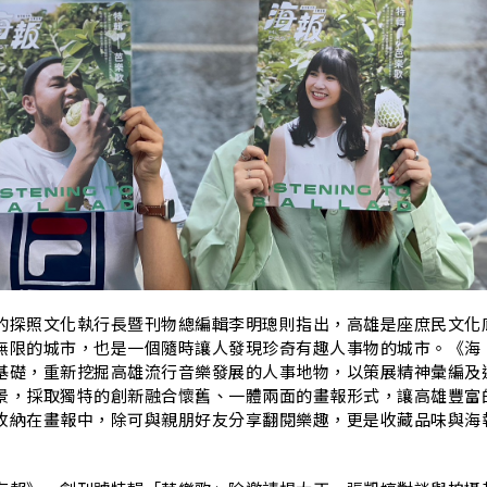
I
的探照文化執行長暨刊物總編輯李明璁則指出，高雄是座庶民文化
無限的城市，也是一個隨時讓人發現珍奇有趣人事物的城市。《海
基礎，重新挖掘高雄流行音樂發展的人事地物，以策展精神彙編及
景，採取獨特的創新融合懷舊、一體兩面的畫報形式，讓高雄豐富
收納在畫報中，除可與親朋好友分享翻閱樂趣，更是收藏品味與海