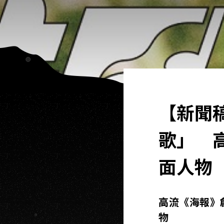
【新聞
歌」 
面人物
高流《海報》
物