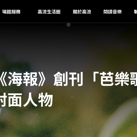
A
ｚ
場館服務
高流生活圈
關於高流
閱讀音樂
《海報》創刊「芭樂
封面人物