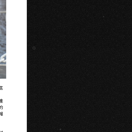
U
底
連
的
報