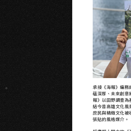
S
承接《海報》編務
蘊深厚、未來創意
報》以田野調查為
結今昔高雄文化風
庶民與精緻文化被
張貼的風格媒介。