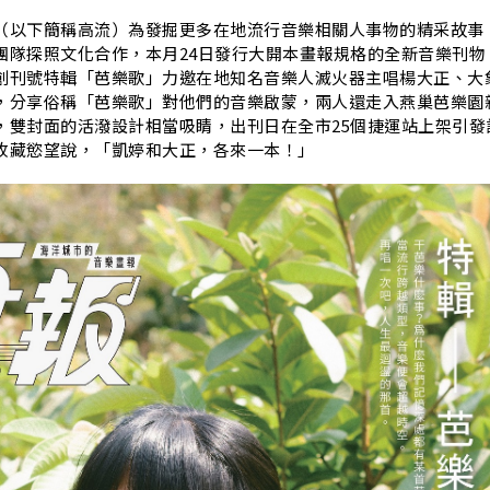
（以下簡稱高流）為發掘更多在地流行音樂相關人事物的精采故事
團隊探照文化合作，本月24日發行大開本畫報規格的全新音樂刊物
創刊號特輯「芭樂歌」力邀在地知名音樂人滅火器主唱楊大正、大
，分享俗稱「芭樂歌」對他們的音樂啟蒙，兩人還走入燕巢芭樂園
，雙封面的活潑設計相當吸睛，出刊日在全市25個捷運站上架引發
收藏慾望說，「凱婷和大正，各來一本！」