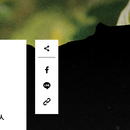
Share
on
Facebook
Share
on
LINE
Copy
Link
Copy
人
Link