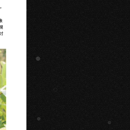
，
象
親
討