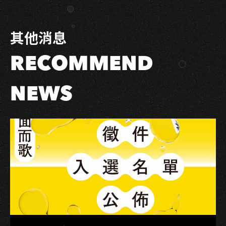
Facebook
LINE
系」
樂
其他消息
團
大
RECOMMEND
賽：
樂
團
NEWS
興
奮
波】
正
式
啟
動！