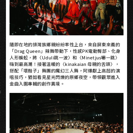
隨即在地的排灣族鄉親紛紛率性上台，來自屏東來義的
「Drag Queen」辣舞帶動下，性感PK電動臀部、化身
人形蜈蚣，將〈Uduli跳一波〉和〈Minetjus嚇一跳〉
嗨到最高潮！接著溫暖的〈kinakaian 母親的舌頭〉，
搭配「壞鞋子」舞團的魔幻三人舞，阿爆獻上高超的演
唱技巧，猶如看見星光閃爍的原鄉夜空，帶領觀眾進入
金曲入圍專輯的創作異境。