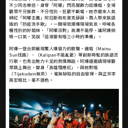
不少同志樂迷，身穿「阿嘟」閃亮服飾力挺爆姐，全場
觀眾不分族群、不分性別，狂歡不斷電。她亦邀來人氣
網紅「阿嘟主義」阿拉斯和布萊克薛薛，兩人帶來族語
版的「防疫洗手歌」，一開場就撐爆現場氣氛，呼喊各
種性別的好姐妹，「阿嘟派對」高潮不能停，讓阿爆倒
吸一口氣，笑說「這場要有唱三小時的準備」。
阿爆一登台即展現驚人爆發力的歌聲，連唱〈Mainu
Sun找路〉、〈Kalipan不能亂愛〉等創新時髦的族語流
行歌，也秀出魅力十足的熱情舞蹈。阿爆還邀請現場觀
眾跳上舞台，變身「高雄理應紅」，與她對唱
〈Tijakudain無奈〉，毫無缺陷的自由發揮，與正宗李
英宏相比，毫不遜色。