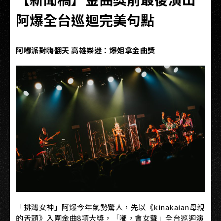
阿爆全台巡迴完美句點
阿嘟派對嗨翻天
高雄樂迷：爆姐拿金曲獎
「排灣女神」阿爆今年氣勢驚人，先以《kinakaian母親
的舌頭》入圍金曲8項大獎，「嘟，會女聲」全台巡迴演