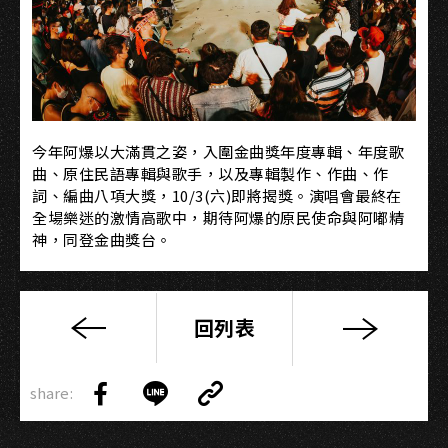
今年阿爆以大滿貫之姿，入圍金曲獎年度專輯、年度歌
曲、原住民語專輯與歌手，以及專輯製作、作曲、作
詞、編曲八項大獎，10/3(六)即將揭獎。演唱會最終在
全場樂迷的激情高歌中，期待阿爆的原民使命與阿嘟精
神，同登金曲獎台。
回列表
【第
一
Copy
屆
share:
Link
Share
Share
Copy
「高
on
on
Link
流