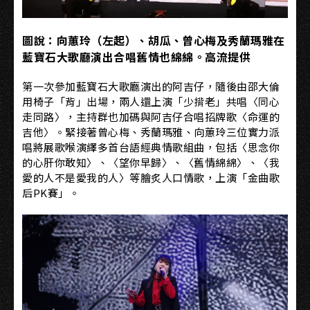
圖說：向蕙玲（左起）、胡瓜、曾心梅及秀蘭瑪雅在
藍寶石大歌廳演出合唱舊情也綿綿。高流提供
第一次參加藍寶石大歌廳演出的阿吉仔，隨後由邵大倫
用椅子「背」出場，兩人還上演「少揹老」共唱〈同心
走同路〉，主持群也加碼與阿吉仔合唱招牌歌〈命運的
吉他〉。緊接著曾心梅、秀蘭瑪雅、向蕙玲三位實力派
唱將展歌喉演繹多首台語經典情歌組曲，包括〈思念你
的心肝你敢知〉、〈望你早歸〉、〈舊情綿綿〉、〈我
愛的人不是愛我的人〉等膾炙人口情歌，上演「金曲歌
后PK賽」。