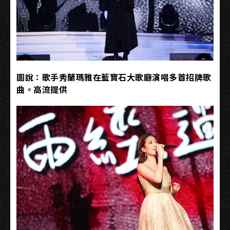
圖說：歌手秀蘭瑪雅在藍寶石大歌廳演唱多首招牌歌
曲。高流提供