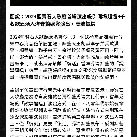
圖說：2024藍寶石大歌廳首場演出吸引滿場超過4千
名歌迷湧入海音館觀賞演出，高流提供
2024藍寶石大歌廳演唱會今（3）晚18時於高雄流行音
樂中心海音館華麗登場，綜藝天王胡瓜率子弟兵歐漢
聲、賴慧如，聯手余天、余祥銓父子檔及黃西田、阿吉
仔、邵大倫、蔡昌憲、曾心梅、秀蘭瑪雅及向蕙玲等重
量級卡司，使出渾身解數「復活」當年秀場綜藝的「說
學逗唱」精華，讓整場超過4,000名歌迷笑聲與驚呼聲不
斷，透過藍寶石演出提前度過溫馨與歡笑的父親節。
主辦單位高雄流行音樂中心執行長丁度嵐表示，藍寶石
大歌廳是發跡自高雄的台灣綜藝秀場文化代表，當年秀
場的「說學逗唱」演出方式，在七、八零年代帶給長輩
們許多歡樂與闔家共同欣賞的記憶，演出方式直到現在
還深深影響演藝圈。高流連續第三年舉辦，在演出內容
上不僅「復刻」更要「復活」秀場綜藝風華。感謝綜藝
天王胡瓜對今年演出費心安排，聚集絕無僅有的空前堅
強卡司，也確實吸引爆滿歌迷來到高雄欣賞演出，創造