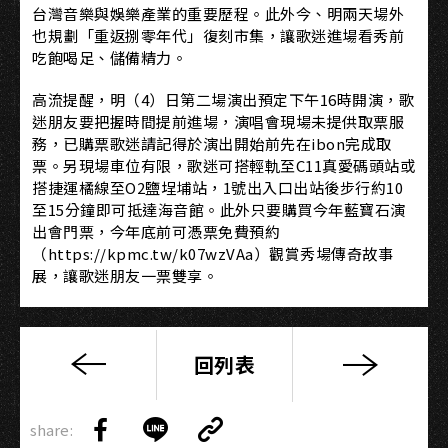
台灣音樂與娛樂產業的重要歷程。此外今、明兩天場外
也規劃「重返捌零年代」復刻市集，讓歌迷進場看秀前
吃飽喝足、儲備精力。
高流提醒，明（4）日第二場演出預定下午16時開演，歌
迷朋友要把握時間提前進場，演唱會現場未提供取票服
務，已購票歌迷請記得於演出開始前先在ibon完成取
票。另現場車位有限，歌迷可搭輕軌至C11真愛碼頭站或
搭捷運橘線至O2鹽埕埔站，1號出入口出站後步行約10
至15分鐘即可抵達海音館。此外只要購買今年藍寶石演
出會門票，今年底前可憑票免費預約
（https://kpmc.tw/k07wzVAa）觀賞秀場傳奇故事
展，讓歌迷朋友一票雙享。
回列表
【新
聞
Copy
稿】
share:
Link
Share
Share
Copy