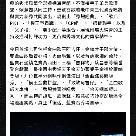
典的秀場風華全部搬進海音館，不僅攜手子弟兵歐漢
聲、賴慧如共同主持，更號召歌壇老中青三代資深唱將
與實力新秀共同演出，規劃出「秀場經典」、「歌后
PK」、「模王爭霸戰」、「CP組」、「師徒聯手」以及
「父子檔」、「老少配」等組合，展現他爐火純青的主
持及插科打諢功力，更凸顯秀場文化的傳承精神。
今日首場卡司包括金曲歌王阿吉仔、金鐘才子邵大倫、
雙金曲歌后曾心梅、秀蘭瑪雅，以及台語歌姬向蕙玲、
藍寶石坐鎮之寶黃西田、三棲「吉祥物」蔡昌憲等輪番
登台獻藝，最後再由秀場天王余天帶著兒子余祥銓壓軸
登場。九位巨星分組唱作俱佳演出「金曲綜藝開場
秀」、「模王金曲拼盤」、「致敬阿吉仔」、「金曲歌
后大車拼」、「秀場雙寶說唱秀」、「余天摑掌經典
秀」，而主持群胡瓜、歐漢聲、賴慧如巧妙搭配增添全
場逗趣笑點，真正「復活」藍寶石秀場風華。