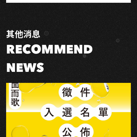
藍
on
on
Link
寶
Facebook
LINE
石
大
其他消息
歌
廳
RECOMMEND
復
活
秀
NEWS
場
綜
藝
歌
王
歌
后
傳
承