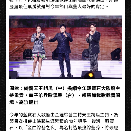
歷屆最佳票房就是對今年節目與藝人最好的肯定。
圖說：綜藝天王胡瓜（中）擔綱今年藍寶石大歌廳主
持重責，率子弟兵歐漢聲（右）、賴慧如載歌載舞開
場。高流提供
今年的藍寶石大歌廳由金鐘綜藝主持天王胡瓜主持，為
節目安排使出演藝生涯累積的40年絕學「復活」藍寶
石，以「金曲綜藝之夜」為名打造最強綜藝秀，將最經