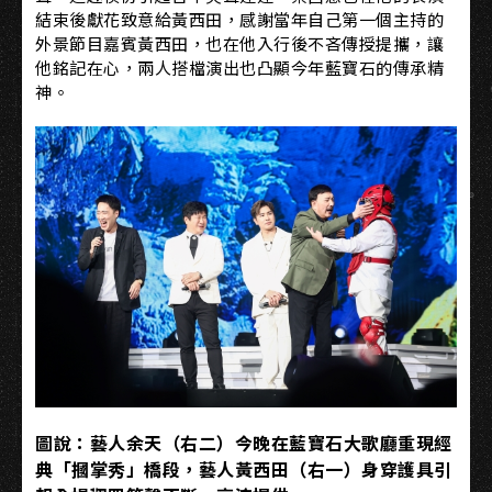
結束後獻花致意給黃西田，感謝當年自己第一個主持的
外景節目嘉賓黃西田，也在他入行後不吝傳授提攜，讓
他銘記在心，兩人搭檔演出也凸顯今年藍寶石的傳承精
神。
圖說：藝人余天（右二）今晚在藍寶石大歌廳重現經
典「摑掌秀」橋段，藝人黃西田（右一）身穿護具引