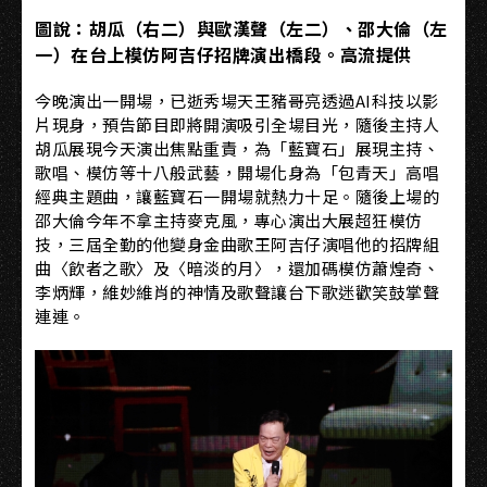
圖說：胡瓜（右二）與歐漢聲（左二）、邵大倫（左
一）在台上模仿阿吉仔招牌演出橋段。高流提供
今晚演出一開場，已逝秀場天王豬哥亮透過AI科技以影
片現身，預告節目即將開演吸引全場目光，隨後主持人
胡瓜展現今天演出焦點重責，為「藍寶石」展現主持、
歌唱、模仿等十八般武藝，開場化身為「包青天」高唱
經典主題曲，讓藍寶石一開場就熱力十足。隨後上場的
邵大倫今年不拿主持麥克風，專心演出大展超狂模仿
技，三屆全勤的他變身金曲歌王阿吉仔演唱他的招牌組
曲〈飲者之歌〉及〈暗淡的月〉，還加碼模仿蕭煌奇、
李炳輝，維妙維肖的神情及歌聲讓台下歌迷歡笑鼓掌聲
連連。