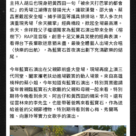
主持人胡瓜也現身把黃西田一句「被余天打巴掌的都會
紅」的秀場江湖傳言發揚光大，讓歐漢聲、邵大倫、蔡
昌憲戴起安全帽、捕手頭盔等護具排排站，眾人多次共
演重現秀場「余天摑掌」經典橋段，掀起全場最高潮。
余天、余祥銓父子檔還獨家為藍寶石演出帶來全新〈榕
樹下〉RAP混音版，創意十足又兼具笑梗的經典表演，
看得台下長輩歌迷意猶未盡，最後全體藝人出場大合唱
〈快樂的出航〉，為藍寶石首夜演出劃下充滿歡樂的結
尾。
今年藍寶石演出在父親節前盛大登場，現場再度上演三
代同堂、闔家攜老扶幼進場觀賞的動人場景。來自高雄
楠梓的蔡小姐，今年知道有藍寶石演出，特別買票邀請
當年曾親臨藍寶石大歌廳的父親和母親一起來看，特別
期待今晚看到余天、阿吉仔和黃西田的精采卡司。還有
從雲林來的李先生，也是帶著爸媽來看藍寶石，作為送
給爸爸的父親節禮物，特別期待看到曾心梅、秀蘭瑪
雅、向蕙玲等實力女歌手的演出。