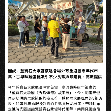
圖說：藍寶石大歌廳演唱會場外有重返捌零年代市
集，古早味雞蛋糕吸引不少長輩排隊購買。高流提供
今年藍寶石大歌廳演唱會首場，高流費時近年策畫的
「藍寶石大歌廳《秀場傳奇》故事展」，今、明兩天也
同步提供購票歌迷預約搶先看，透過兩大展區內的8組訪
談、11套經典秀服及超過百件珍貴展品展示，帶領民眾
走進時光隧道飽覽藍寶石秀場時代風華，共同見證這段