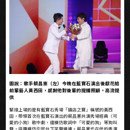
圖說：歌手蔡昌憲（左）今晚在藍寶石演出後獻花給
前輩藝人黃西田，感謝他對後輩的提攜照顧。高流提
供
緊接上場的是有藍寶石秀場「鎮店之寶」稱號的黃西
田，帶領首次在藍寶石演出的蔡昌憲共演秀場經典〈可
愛的小狗〉歌中劇，還模仿歌詞中「可愛的狗」等狗叫
聲，逗趣模仿引起台下笑聲連連。蔡昌憲也在他的表演