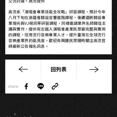
交流討論。高流提供
高流系「演唱會專業技能全攻略」研習課程，預計今年
八月下旬在高雄會開設音響進階課程，後續還將開設專
業燈光與VJ視訊等研習課程，同樣邀請業界名師開班主
講與實作，提供有志踏入演唱會產業民眾最完整與實用
的課程，培育流行音樂專業人才，提升臺灣在全球流行
音樂產業界的能見度，歡迎有興趣民眾隨時關注高流官
網最新公告報名訊息。
回列表
【新
聞
Copy
稿】
share:
Link
Share
Share
Copy
快
on
on
Link
搶
Facebook
LINE
票！
藍