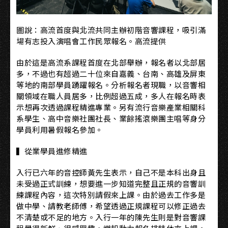
圖說：高流首度與北流共同主辦初階音響課程，吸引滿
場有志投入演唱會工作民眾報名。高流提供
由於這是高流系課程首度在北部舉辦，報名者以北部居
多，不過也有超過二十位來自嘉義、台南、高雄及屏東
等地的南部學員踴躍報名。分析報名者現職，以音響相
關領域在職人員居多，比例超過五成，多人在報名時表
示想再次透過課程精進專業。另有流行音樂產業相關科
系學生、高中音樂社團社長、業餘搖滾樂團主唱等身分
學員利用暑假報名參加。
▍從業學員進修精進
入行已六年的音控師黃先生表示，自己不是本科出身且
未受過正式訓練，想要進一步知道完整且正規的音響訓
練課程內容，這次特別請假來上課。由於過去工作多是
做中學、請教老師傅，希望透過正規課程可以修正過去
不清楚或不足的地方。入行一年的陳先生則是對音響課