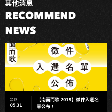
其他消息
寶
石
RECOMMEND
演
唱
會
NEWS
將
完
售
胡
瓜：
聽
到
耳
朵
懷
孕
【南面而歌 2019】徵件入選名
2019
值
05.31
單公布！
回