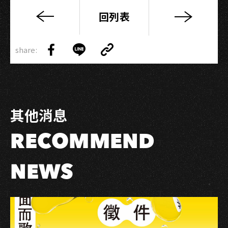
回列表
【公
告】
Copy
LIVE
share:
Link
Share
Share
Copy
WAREHOUSE
on
on
Link
因
Facebook
LINE
應
「嚴
其他消息
重
特
RECOMMEND
殊
傳
染
NEWS
性
肺
炎
（武
漢