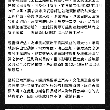
開放民眾參與，涉及公共安全，並考量文化部108年11月
26日來函，要求高市府妥善評估並確實協調公共安全、
工程介面、參與測試人員、測試項目、測試目的及區域
等相關細節，及請市府比照北部流行音樂中心，除取得
使照並辦理初驗外，並確認民眾可能到逹動線區域內之
安全無虞，且應避免因測試性演出影響工程。
經審慎評估，為求測試演出品質與效益的最大化，讓場
地的進出場動線、電力負載、演出聲場、觀眾滿意度調
查等測試結果，能有效納入後續調整場地及增進場域品
質之參考，達到測試目的，且不影響工程進度，並兼顧
公共安全及市民權益，決定將原訂於12月19日的演出延
後辦理。
至於已索票朋友，還請保留手上票券，文化局及主辦單
位高雄流行音樂中心將另行公佈測試場時間，屆時再憑
票入場。在此也感謝各界長期以來對流行音樂中心的支
持與關心，因延期造成各界不便，敬請包涵。