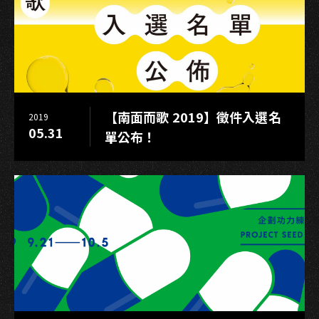
肺
炎）」
防
疫
執
行
【南面而歌 2019】徵件入選名
2019
措
05.31
單公布！
施