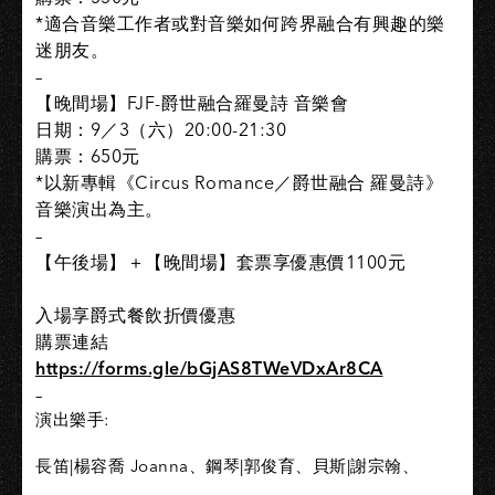
*適合音樂工作者或對音樂如何跨界融合有興趣的樂
迷朋友。
–
【晚間場】FJF-爵世融合羅曼詩 音樂會
日期：9／3（六）20:00-21:30
購票：650元
*以新專輯《Circus Romance／爵世融合 羅曼詩》
音樂演出為主。
–
【午後場】＋【晚間場】套票享優惠價1100元
入場享爵式餐飲折價優惠
購票連結
https://forms.gle/bGjAS8TWeVDxAr8CA
–
演出樂手:
長笛|楊容喬 Joanna、鋼琴|郭俊育、貝斯|謝宗翰、