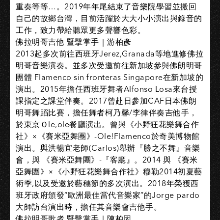
重奏等等…。2019年年尾結束了音樂院學習並搬回
自己的故鄉台灣，目前活躍於大大小小演出與錄音的
工作，致力帶給聽眾更多聲響色彩。
佛拉明哥吉他 暨擊掌手｜游柏彥
2013起多次前往西班牙Jerez,Granada等地進修佛拉
明哥音樂演奏。並多次受邀前往新加坡參與佛朗明哥
團體 Flamenco sin fronteras Singapore在新加坡的
演出。2015年擔任西班牙舞者Alfonso Losa來台授
課指定之課堂伴奏。2017曾赴日參加CAF日本佛朗
明哥舞蹈比賽，擔任舞者柯乃馨/李律伴奏吉他手，
於東京Ｏle,ole餐廳演出。曾與《小野狂花樂舞合作
社》×《賽米亞舞團》-Ole!Flamenco於奇美博物館
演出。與洪暢宜老師(Carlos)舉辦『勝之不舞』音樂
會，與 《賽米亞舞團》-『客廳』。2014 與 《賽米
亞舞團》×《小野狂花樂舞合作社》穆勒2014初夏藝
術季,以及受邀於藝穗節的多次演出。2018年榮獲西
班牙政府頒發“歐洲最佳當代音樂家”的Jorge pardo
大師訪台演出時，擔任其音樂會吉他手。
佛拉明哥歌者 暨擊掌手｜陳柏因