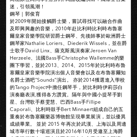
迷，引領風潮！
鋼琴｜郭俊育
於2009年開始接觸爵士樂，嘗試尋找可以融合作曲
及即興興趣的音樂，2010年赴比利時比利時布魯塞
爾皇家音樂學院研習爵士鋼琴、先後師事於歐洲爵士
鋼琴家Nathalie Loriers、Diederik Wissels，並在爵
士歌手David Linx、薩克斯風演奏家Jeroen Van
Herzeele、法國Bass手Christophe Wallemme的樂
團下學習，並於2013、2014、2015年於比利時布魯
塞爾皇家音樂學院演出個人音樂會以及在布魯塞爾知
名爵士酒吧”Sounds”演出。 亦於2014獲選進入學校
的Tango Project中擔任鋼琴手，於比利時伊莉莎白
演奏廳表演,獲得各方讚賞。隔年與中國小提琴手劉
星、台灣歌手蔡雯慧、巴西Bass手Fillipe
Caporali、比利時鼓手Bert Minnaert組成自己的五
重奏於布魯塞爾樂器博物館呈現畢業展演，並以優異
成績畢業。 並於 2015 年再次於武漢、上海以及周邊
城市舉行數十場巡演且於2016年10月受邀至上海爵