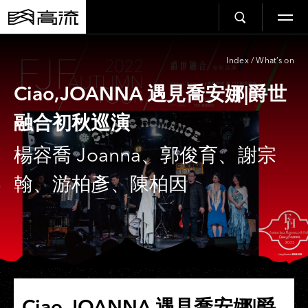
Index
/
What’s on
Ciao,JOANNA 遇見喬安娜|爵世
融合初秋巡演
楊容喬 Joanna、郭俊育、謝宗
翰、游柏彥、陳柏因
Ciao,JOANNA 遇見喬安娜|爵