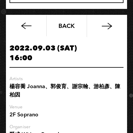
BACK
2022
要
義
2022.09.03 (SAT)
無
16:00
反
顧
的
Artists
奔
楊容喬 Joanna、郭俊育、謝宗翰、游柏彥、陳
跑
柏因
演
唱
Venue
會
2F Soprano
高
雄
Organiser
場