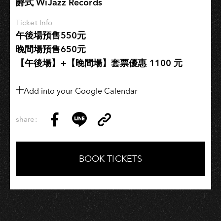
爵式 WiJazz Records
Ticket Info
午後場預售550元
晚間場預售650元
【午後場】+【晚間場】套票優惠 1100 元
Add into your Google Calendar
share:
Copy
Share
Share
Copy
Link
on
on
Link
Facebook
LINE
BOOK TICKETS