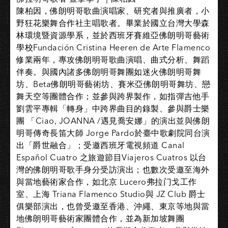
陳柏因，佛朗明哥歌曲演唱家、研究者與推廣者，小
野狂花樂舞合作社主唱歌者。畢業於國立台灣大學森
林環境暨資源學系，並於西班牙賽維亞佛朗明哥藝術
學校Fundación Cristina Heeren de Arte Flamenco
修業兩年，專攻佛朗明哥歌曲演唱、曲式分析、舞蹈
伴奏。與國內諸多佛朗明哥舞團如迷火佛朗明哥舞
坊、Beta佛朗明哥藝術坊、賽米亞佛朗明哥舞坊、戀
舞天空等團體合作；並參與跨界製作，如指彈吉他手
劉雲平專輯「轉身」中跨界曲目的錄製、參與爵士樂
團 「Ciao, JOANNA /遇見喬安娜」的演出並與佛朗
明哥傳奇長笛大師 Jorge Pardo於臺中歌劇院同台演
出「爵世融合」；受邀西班牙電視頻道 Canal
Español Cuatro 之旅遊節目Viajeros Cuatros 以台
灣的佛朗明哥歌手身分受訪演出；也數次受邀至海外
與當地藝術家合作，如北京 Lucero弗拉门戈工作
室、上海 Triana Flamenco Studio與 JZ Club 爵士
俱樂部演出，也曾受邀至香港、沖繩、東京等地與當
地佛朗明哥藝術家團體合作，並為新加坡舞團