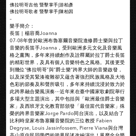
佛拉明哥吉他 暨擊掌手|游柏彥
佛拉明哥歌者 暨擊掌手|陳柏因
–
樂手簡介：
長笛｜楊容喬Joanna
07-08年曾於歐洲布魯塞爾音樂院進修爵士樂與拉丁
音樂的長笛手Joanna，受到歐洲多元文化及音樂風
格之薰陶，多年來持續創作及詮釋屬於拉丁爵士長笛
的精彩世界，及具有個人音樂特色之風格。其後更受
到幾位“佛拉明哥”與“爵士樂”跨界大師的音樂啟發，
以及深受其緊湊複雜卻又蘊含著強烈民族風格及大地
色彩的節奏及和聲所吸引，多年來持續沈浸於致力於
此跨界融合樂風演奏⋯近年來在臺中國家歌劇院舉行
多場大型主題演出，其中包括與「歐洲最佳爵士音樂
家」及西班牙文化教育部頒發「最佳當代音樂家」殊
榮的跨界音樂家Jorge Pardo同台演出，以及結合了
比利時皇家布魯塞爾音樂院的三位教授 Fabien
Degryse, Louis Jassinfossem, Pierre Viana與台灣
高山原住民同學們的跨界民謠改編演出！風靡全台樂