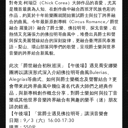
對奇克·柯瑞亞（Chick Corea）大師作品的喜愛，尤其
是幾首最廣為人知、在創作曲中融合西班牙民族色彩的
作品，約莫於十年前樂團就開始嘗試爵士與拉丁跨界融
合的曲風。今年最新原創專輯《Circus Romance／爵世
融合 羅曼詩》融合了爵士樂、佛拉明哥、探戈音樂，在
熱情又充滿張力的佛拉明哥曲風中，堆疊出具爵士和聲
與探戈美麗聲線結合的深刻旋律，更融合臺灣原民泰雅
語－梨山、環山部落同學們的歌聲，呈現爵士樂與世界
音樂的跨界給合新風貌。
此次「爵世融合初秋巡演」【午後場】遇見喬安娜樂
團將以講演形式深入介紹佛拉明哥曲風Bulerias、
Alegrías等曲式、如何與爵士樂概念及聲響結合？更
會帶來此跨界曲風中幾位著名代表大師們之經典作
品，與新專輯創作概念分享，對爵士樂如何與拉丁音
樂或其他世界音樂跨界融合有興趣的樂手（迷）朋友
請勿錯過。
【午後場】「當爵士遇見佛拉明哥」講演音樂會
日期：9／3（六）16:00-17:30
購票：550元