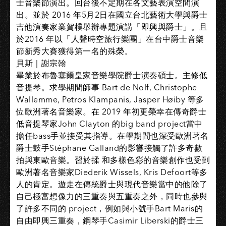
士音樂節演出。回台後不定期在各文藝表演空間演
出。並於 2016 年5月2日在國立台北藝術大學與爵士
吉他演奏家業賀樸舉辦專題演講「即興與爵士」。且
於2016 年以「人聲時空旅行樂團」在台中爵士音樂
節新秀大賽獲得第一名的殊榮。
貝斯｜謝宗翰
畢業於布魯塞爾皇家音樂學院爵士演奏碩士。主修低
音提琴。求學期間師事 Bart de Nolf, Christophe
Wallemme, Petros Klampanis, Jasper Høiby 等多
位歐洲著名音樂家。在 2019 年初更榮幸在傳奇爵士
低音提琴家John Clayton 的big band project當中
擔任bass手並接受其指導。在學期間也深受歐洲著名
爵士鼓手Stéphane Galland的影響接觸了許多奇數
拍與東歐音樂。習於揉 和多樣色彩的音樂創作也受到
歐洲著名音樂家Diederik Wissels, Kris Defoort等多
人的肯定。遊走在傳統爵士與現代音樂當中的他除了
自己極富想像力的三重奏與五重奏之外，同時也參與
了許多不同的 project，例如與小號手Bart Maris的
自由即興三重奏，鋼琴手Casimir Liberski的爵士三