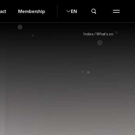
I
act
Membership
EN
Index
/
What’s on