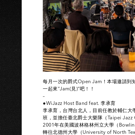
AO
每月一次的爵式Open Jam！本場邀
一起來“Jam(見)“吧！！
–
●WiJazz Host Band feat. 李承育
李承育，台灣台北人，目前任教於輔仁大
班，並擔任臺北爵士大樂隊（Taipei Jaz
2001年在美國波林格林州立大學（Bowling G
轉往北德州大學（University of Nor