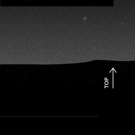
SI
淑敏、施文彬、邵大倫、曹雅
雯、陳孟賢、黃露瑤
TOP