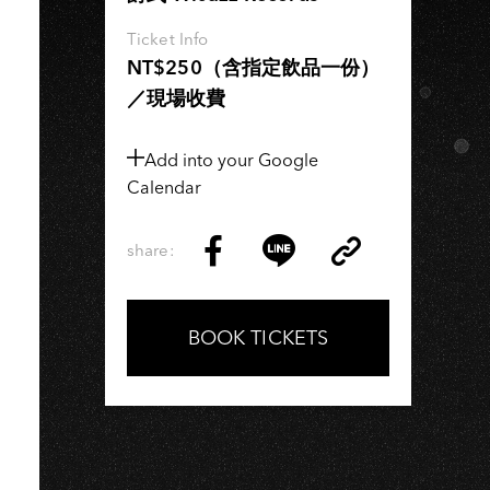
SI
Ticket Info
NT$250（含指定飲品一份）
／現場收費
Add into your Google
Calendar
share:
Copy
Share
Share
Copy
Link
on
on
Link
Facebook
LINE
BOOK TICKETS