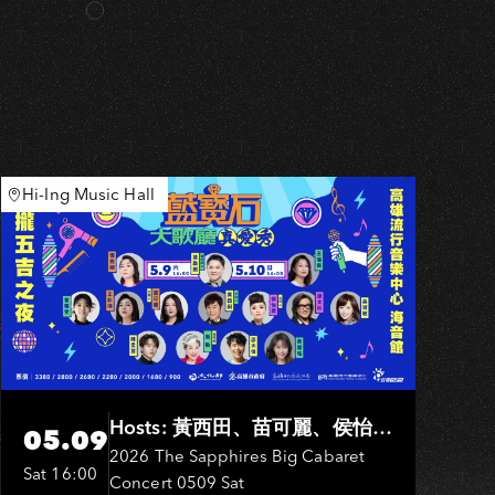
Hi-Ing Music Hall
Hosts: 黃西田、苗可麗、侯怡
05.09
君．Entertainers: 葉啟田、鳥來
2026 The Sapphires Big Cabaret
Sat 16:00
Concert 0509 Sat
嬤-吳敏、張秀卿、王彩樺、吳