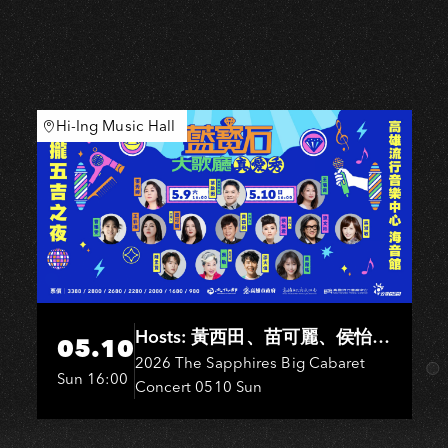
Hi-Ing Music Hall
Hosts: 黃西田、苗可麗、侯怡
05.10
君．Entertainers: 葉啟田、鳥來
2026 The Sapphires Big Cabaret
Sun 16:00
Concert 0510 Sun
嬤-吳敏、王彩樺、王瑞霞、吳
淑敏、施文彬、邵大倫、曹雅