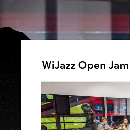
ＷiJazz Open Jam