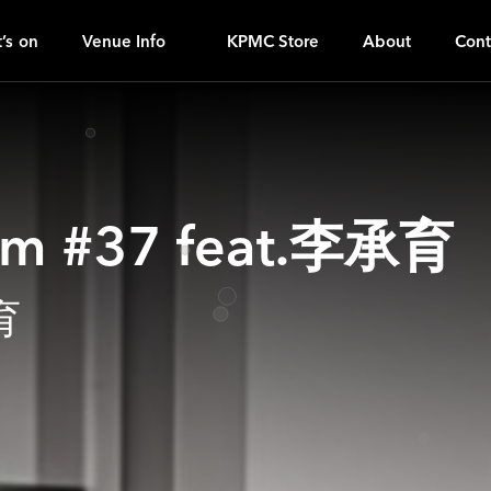
S
ｚ
’s on
Venue Info
KPMC Store
About
Cont
am #37 feat.李承育
育