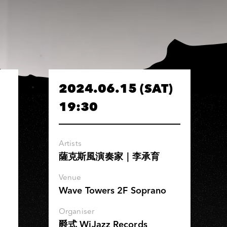
2024.06.15 (SAT)
19:30
Artists
薩克斯風演奏家｜李承育
Venue
Wave Towers 2F Soprano
Organiser
爵式 WiJazz Records