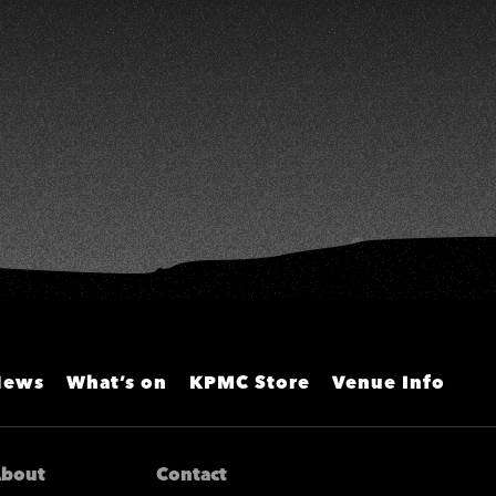
H
雯、陳孟賢、黃露瑤
News
What’s on
KPMC Store
Venue Info
bout
Contact