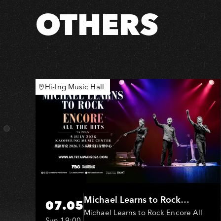
插
OTHERS
電
小
巡
迴-
圍
胡
Hi-Ing Music Hall
夜
話
高
雄
場
Michael Learns to Rock
07.05
(MLTR)
Michael Learns to Rock Encore All
Sun 19:00