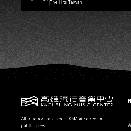
AO
The Hits Taiwan
All outdoor areas across KMC are open for
A
public access.