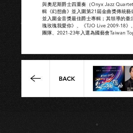
OH
與奧尼斯爵士四重奏（Onyx Jazz Quar
輯《幻想曲》並入圍第21屆金曲獎傳統藝術
並入圍金音獎最佳爵士專輯；其領導的臺北爵
瑰玫瑰我愛你》、《TJO Live 2009-
團隊、2021-23年入選為國藝會Taiwan 
BACK
Who
Cares
胡
凱
兒
2024
不