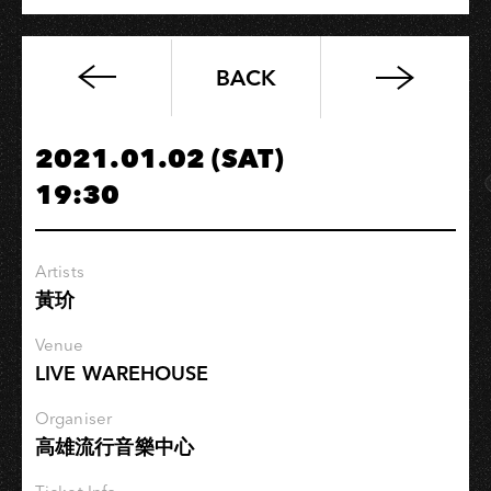
BACK
「張
目
對
2021.01.02 (SAT)
日」
19:30
老
王
樂
Artists
隊
黃玠
歲
末
Venue
秘
LIVE WAREHOUSE
密
集
Organiser
高雄流行音樂中心
會
新