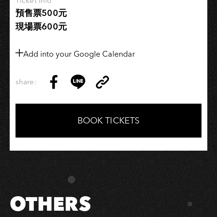
Ticket Info
年
預售票500元
加
現場票600元
場
−高
雄
Add into your Google Calendar
—
夕
share:
Copy
陽
Share
Share
Copy
Link
無
on
on
Link
限
Facebook
LINE
BOOK TICKETS
好
只
是
近
黃
昏
OTHERS