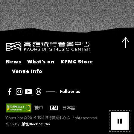
News
What’s on
KPMC Store
Venue Info
Follow us
繁中
EN
日本語
Copyright © 2019 高雄流行音樂中心 All rights reserved.
Web By
版塊Block Studio