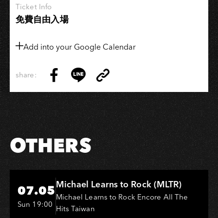
Ticket Info
欲
免費自由入場
⾔・
⼝
Add into your Google Calendar
無
遮
攔」
share:
Copy
演
Share
Share
Copy
Link
唱
on
on
Link
會
Facebook
LINE
＋
幹
OTHERS
話
會！》
−演
Hi-Ing Music Hall
唱
Michael Learns to Rock (MLTR)
07.05
會
Michael Learns to Rock Encore All The
Sun 19:00
Hits Taiwan