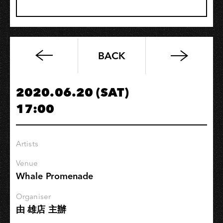
BACK
《零
時
起
2020.06.20 (SAT)
義：
17:00
療
癒
⼼
Artists
靈
⼆
Venue
⽇
Whale Promenade
遊
Organiser
之
由 雄店 主辦
「唱
所