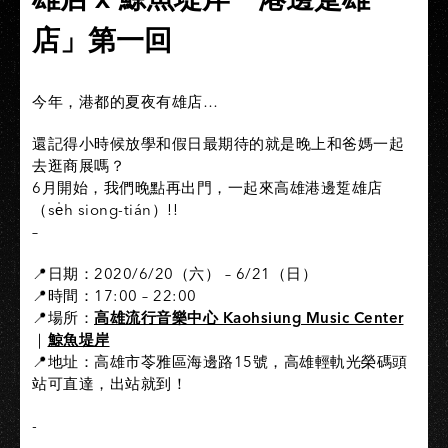
店」第一回
今年，港都的夏夜有雄店…
還記得小時候放學和假日最期待的就是晚上和爸媽一起
去逛商展嗎？
6月開始，我們晚點再出門，一起來高雄港邊踅雄店
（se̍h siong-tián）!!
–
📍日期：2020/6/20（六） – 6/21（日）
📍時間：17:00 – 22:00
📍場所：
高雄流行音樂中心 Kaohsiung Music Center
｜
鯨魚堤岸
📍地址：高雄市苓雅區海邊路15號，高雄輕軌光榮碼頭
站可直達，出站就到！⁣⁣​
-⁣⁣​
⁣⁣⁣⁣​