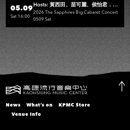
Hi-Ing Music Hall
Hosts: 黃西田、苗可麗、侯怡君．
05.09
Entertainers: 葉啟田、鳥來嬤-吳
2026 The Sapphires Big Cabaret Concert
Sat 16:00
0509 Sat
敏、張秀卿、王彩樺、吳淑敏、施文
彬、邵大倫、曹雅雯、陳孟賢、黃露
瑤
News
What’s on
KPMC Store
Venue Info