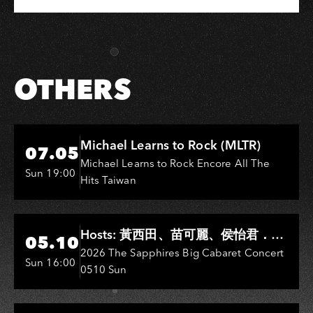
Share
Share
Copy
Link
樂
on
on
Link
會》
Facebook
LINE
OTHERS
Hi-Ing Music Hall
Michael Learns to Rock (MLTR)
07.05
Michael Learns to Rock Encore All The
Sun 19:00
Hits Taiwan
Hi-Ing Music Hall
Hosts: 黃西田、苗可麗、侯怡君．
05.10
Entertainers: 葉啟田、鳥來嬤-吳
2026 The Sapphires Big Cabaret Concert
Sun 16:00
0510 Sun
敏、王彩樺、王瑞霞、吳淑敏、施文
彬、邵大倫、曹雅雯、陳孟賢、黃露
瑤