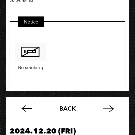
Notice
No smoking
BACK
艾
比
路
2024.12.20 (FRI)
唱