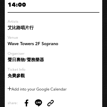
14:00
片
行
《專
Artists
題
艾比路唱片行
音
樂
Venue
聆
Wave Towers 2F Soprano
聽
講
Organiser
聲日裏物/聲務樂器
座：
王
Ticket Info
家
免費參觀
衛
電
Add into your Google Calendar
影
黑
膠
share:
Copy
音