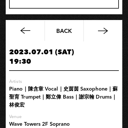
BACK
爵
式
週
2023.07.01 (SAT)
年
19:30
特
企
｜
Artists
爵
Piano｜陳含章 Vocal｜史茵茵 Saxophone｜蘇
式
聖育 Trumpet｜鄭立偉 Bass｜謝宗翰 Drums｜
福
林俊宏
爾
摩
Venue
莎
Wave Towers 2F Soprano
《The