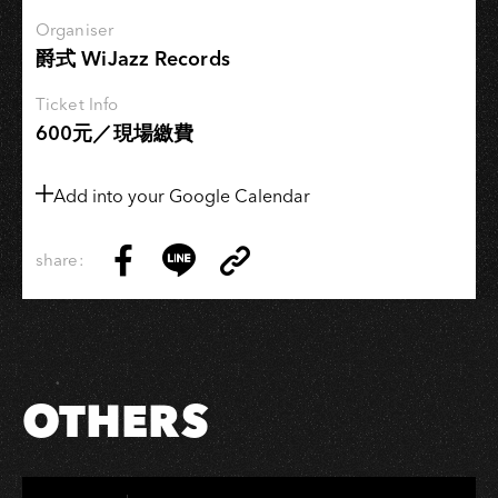
Jazz
Organiser
Side
爵式 WiJazz Records
of
Ticket Info
Formosa》
600元／現場繳費
Add into your Google Calendar
share:
Copy
Share
Share
Copy
Link
on
on
Link
Facebook
LINE
OTHERS
Hi-Ing Music Hall