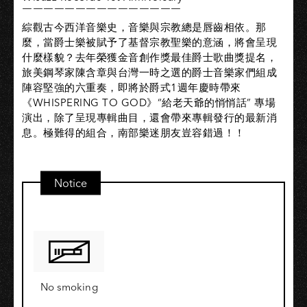
￣￣￣￣￣￣￣￣￣￣￣￣￣￣￣
綜觀古今西洋音樂史，音樂與宗教總是唇齒相依。那
麼，當爵士樂被賦予了基督宗教聖樂的意涵，將會呈現
什麼樣貌？去年榮獲金音創作獎最佳爵士歌曲獎提名，
旅美鋼琴家陳含章與台灣一時之選的爵士音樂家們組成
陣容堅強的六重奏，即將於爵式1週年慶時帶來
《WHISPERING TO GOD》“給老天爺的悄悄話” 專場
演出，除了呈現專輯曲目，還會帶來專輯發行的最新消
息。極難得的組合，南部樂迷朋友豈容錯過！！
Notice
No smoking