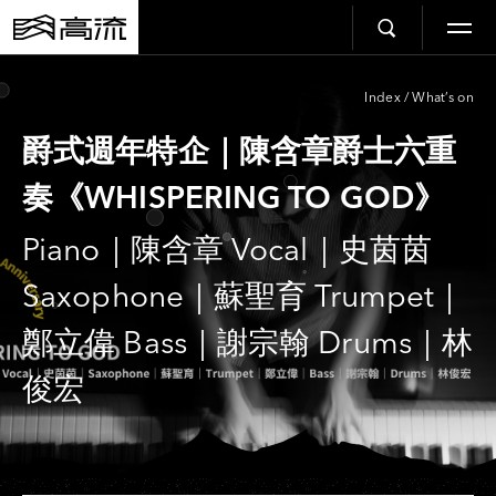
Index
/
What’s on
爵式週年特企｜陳含章爵士六重
奏《WHISPERING TO GOD》
Piano｜陳含章 Vocal｜史茵茵
Saxophone｜蘇聖育 Trumpet｜
鄭立偉 Bass｜謝宗翰 Drums｜林
俊宏