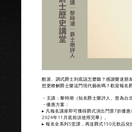
K
酷派、調式爵士到底該怎麼聽？感謝樂迷朋
想更瞭解爵士樂這門現代藝術嗎？歡迎報名
・主講：黎時潮（知名爵士樂評人、曾為台
・優惠方案：
▸ 凡報名講座即可獲得爵式演出門票7折優
2024年11月底前須使用完畢）。
▸ 報名全系列5堂課，再送爵式150元飲品