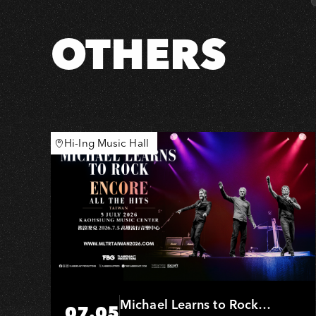
Supreme
藍
OTHERS
色
巨
星
歐
洲
新
Hi-Ing Music Hall
篇
章
Michael Learns to Rock
07.05