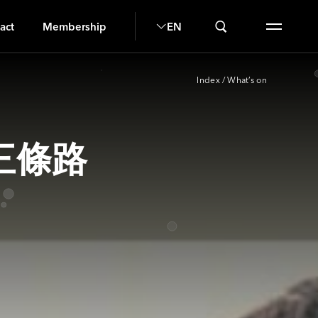
UN
act
Membership
EN
Index
/
What’s on
三條路