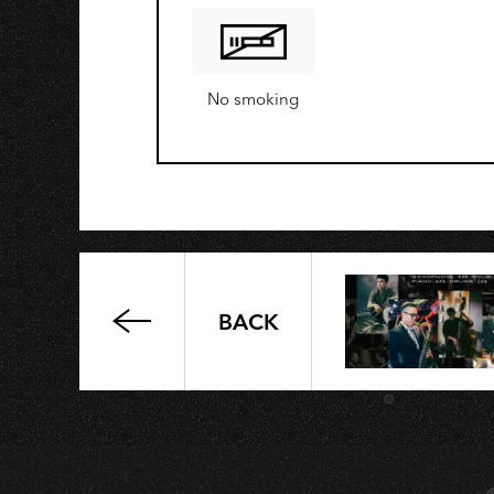
S
No smoking
BACK
【爵
式
獨
家】
Blue
Giant