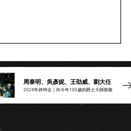
I
周泰明、吳彥妮、王劭威、劉大任
2024年終特企｜向今年100歲的爵士大師致敬