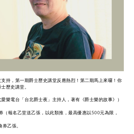
A
友支持，第一期爵士歷史講堂反應熱烈！第二期馬上來囉！你
爵士歷史講堂。
北愛樂電台「台北爵士夜」主持人，著有《爵士樂的故事》）
惠券（報名乙堂送乙張，以此類推，最高優惠以500元為限，
兌換券乙張。