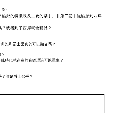
:30
？酷派的特徵以及主要的樂手。▎第二講｜從酷派到西岸
嗎？或者到了西岸就會變酷？
古典樂和爵士樂真的可以融合嗎？
30
希臘時代就存在的音樂理論可以重生？
歌手？誰是爵士歌手？