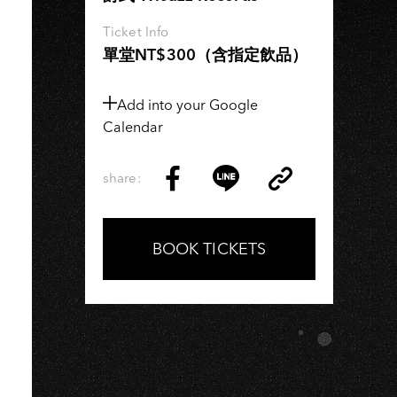
OH
Ticket Info
單堂NT$300（含指定飲品）
Add into your Google
Calendar
share:
Copy
Share
Share
Copy
Link
on
on
Link
Facebook
LINE
BOOK TICKETS