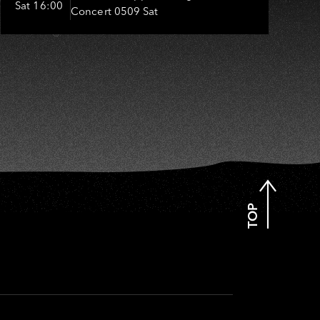
OH
Sat 16:00
Concert 0509 Sat
嬤-吳敏、張秀卿、王彩樺、吳
淑敏、施文彬、邵大倫、曹雅
雯、陳孟賢、黃露瑤
TOP