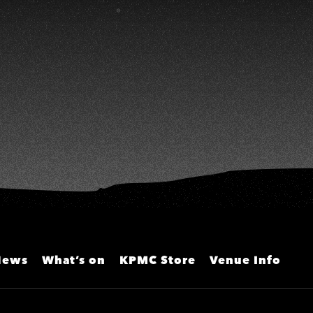
A
雯、陳孟賢、黃露瑤
News
What’s on
KPMC Store
Venue Info