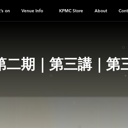
I
ｚ
’s on
Venue Info
KPMC Store
About
Cont
第二期｜第三講｜第