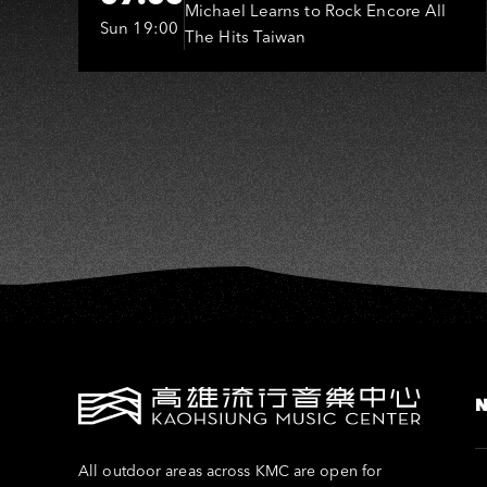
K
(MLTR)
Michael Learns to Rock Encore All
Sun 19:00
The Hits Taiwan
All outdoor areas across KMC are open for