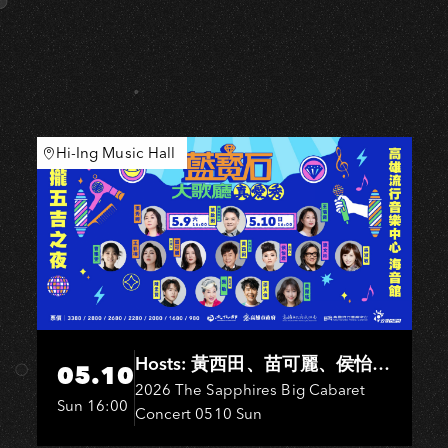
Hi-Ing Music Hall
Hosts: 黃西田、苗可麗、侯怡
05.10
君．Entertainers: 葉啟田、鳥來
2026 The Sapphires Big Cabaret
Sun 16:00
Concert 0510 Sun
嬤-吳敏、王彩樺、王瑞霞、吳
淑敏、施文彬、邵大倫、曹雅