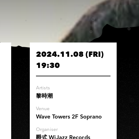
2024.11.08 (FRI)
19:30
Artists
黎時潮
Venue
Wave Towers 2F Soprano
Organiser
爵式 WiJazz Records