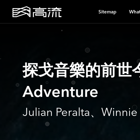
N
Sitemap
What
探戈音樂的前世今生｜Ju
Adventure
Julian Peralta、Wi