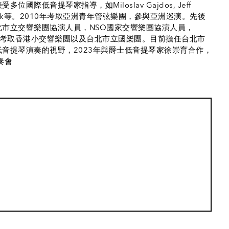
G
際低音提琴家指導，如Miloslav Gajdos, Jeff
s Vandemark等。2010年考取亞洲青年管弦樂團，參與亞洲巡演。先後
市立交響樂團協演人員，NSO國家交響樂團協演人員，
014年同時考取香港小交響樂團以及台北市立國樂團。目前擔任台北市
音提琴演奏的視野，2023年與爵士低音提琴家徐崇育合作，
奏會