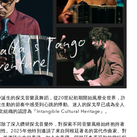
誕生的探戈音樂及舞蹈，從20世紀初期開始風靡全世界，許
在生動的節奏中感受到心跳的悸動。迷人的探戈早已成為全人
為『Intangible Cultural Heritage』。
宗除了深入鑽研探戈音樂外，對探索不同音樂風格始終抱持著
性。2025年他特別邀請了來自阿根廷著名的當代作曲家、對