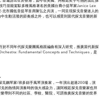
lta來台，並邀請出生於香港，如今在美國、阿根廷炙手可熱的當紅探
奏技巧並能駕馭多種風格著名的美國台裔小提琴家Janice Lee
-北市國低音提琴首席陳弘之共演，一同呈現探戈音樂迷人的
曲中生動活潑的節奏感之外，也可以感受到當代探戈音樂的新
。
，對於不同年代探戈樂團風格跟編曲有深入研究，推廣當代新探
tra: Fundamental Concepts and Techniques，是
━
的探戈鋼琴家/班多鈕手風琴演奏家，一年演出超過200場，演
探戈的熱情與演奏時的強大感染力，讓阿根廷探戈音樂家也拜
e把探戈音樂帶到不同的社區、學校、醫院，可謂推廣探戈音樂的世界