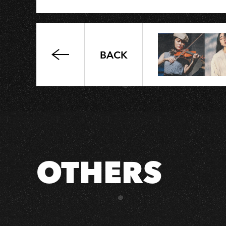
BACK
徐
瑞
爵
士
四
重
奏
OTHERS