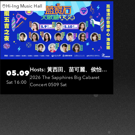
K
Hi-Ing Music Hall
Hosts: 黃西田、苗可麗、侯怡
05.09
君．Entertainers: 葉啟田、鳥來
2026 The Sapphires Big Cabaret
Sat 16:00
Concert 0509 Sat
嬤-吳敏、張秀卿、王彩樺、吳
淑敏、施文彬、邵大倫、曹雅
雯、陳孟賢、黃露瑤