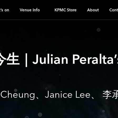
G
ｚ
’s on
Venue Info
KPMC Store
About
Cont
lian Peralta’s
nnie Cheung、Janice Le