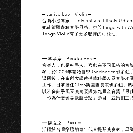
–
━ Janice Lee｜Violin ━
台裔小提琴家，University of Illinoi
她能駕馭多種音樂風格。她與Tango with
Tango Violin有了更多發揮的可能性。
–
━ 李承宗｜Bandoneon ━
音樂人，也是科學人。喜歡在不同風格的音
琴，於2004年開始自學Bandoneon班
返國後，在多所大學教授腦科學以及音樂相
工作。目前擔任Circo樂團團長兼班多鈕
以班多鈕手風琴演奏榮獲第九屆金音獎「最
「你為什麼會喜歡聽音樂」節目，並策劃主持國
–
━ 陳弘之｜Bass ━
活躍於台灣樂壇的青年低音提琴演奏家，畢