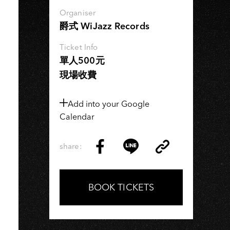
K
Organiser
爵式 WiJazz Records
Ticket Info
單人500元
現場收費
Add into your Google
Calendar
share:
Copy
Share
Share
Copy
Link
on
on
Link
Facebook
LINE
BOOK TICKETS