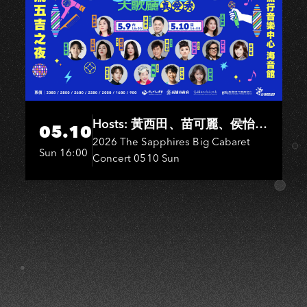
Hosts: 黃西田、苗可麗、侯怡
05.10
君．Entertainers: 葉啟田、鳥來
2026 The Sapphires Big Cabaret
Sun 16:00
Concert 0510 Sun
嬤-吳敏、王彩樺、王瑞霞、吳
淑敏、施文彬、邵大倫、曹雅
雯、陳孟賢、黃露瑤