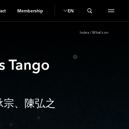
act
Membership
EN
Index
/
What’s on
 Tango
e、 李承宗、陳弘之