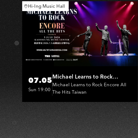
Hi-Ing Music Hall
Michael Learns to Rock
07.05
(MLTR)
Michael Learns to Rock Encore All
Sun 19:00
The Hits Taiwan