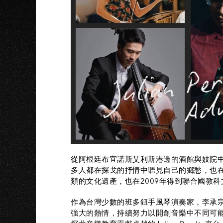
從阿根廷布宜諾斯艾利斯港邊的酒館與妓院中
多人都在探戈的抒情中聽見自己的鄉愁，也
類的文化遺產，也在2009年得到聯合國教科文組織的認證
作為台灣少數的班多鈕手風琴演奏家，李承
強大的熱情，持續努力以開創音樂中不同可能