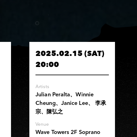
2025.02.15 (SAT)
20:00
Artists
Julian Peralta、Winnie
Cheung、Janice Lee、 李承
宗、陳弘之
Venue
Wave Towers 2F Soprano