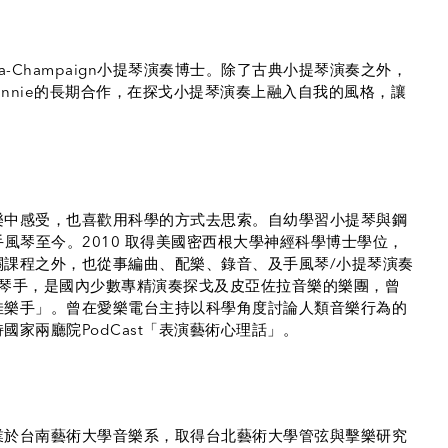
s Urbana-Champaign小提琴演奏博士。除了古典小提琴演奏之外，
 Winnie的長期合作，在探戈小提琴演奏上融入自我的風格，讓
樂中感受，也喜歡用科學的方式去思索。自幼學習小提琴與鋼
多鈕手風琴至今。2010 取得美國密西根大學神經科學博士學位，
關課程之外，也從事編曲、配樂、錄音、及手風琴/小提琴演奏
手風琴手，是國內少數專精演奏探戈及皮亞佐拉音樂的樂團，曾
佳樂手」。曾在愛樂電台主持以科學角度討論人類音樂行為的
家兩廳院PodCast「表演藝術心理話」。
業於台南藝術大學音樂系，取得台北藝術大學管弦與擊樂研究