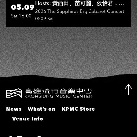
Hosts: 黃西田、苗可麗、侯怡君．
05.09
Entertainers: 葉啟田、鳥來嬤-吳
2026 The Sapphires Big Cabaret Concert
Sat 16:00
0509 Sat
敏、張秀卿、王彩樺、吳淑敏、施文
彬、邵大倫、曹雅雯、陳孟賢、黃露
瑤
News
What’s on
KPMC Store
Venue Info