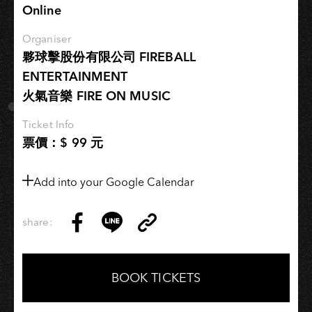
打
Online
開】
Organiser
夥球擊股份有限公司 FIREBALL
ENTERTAINMENT
火氣音樂 FIRE ON MUSIC
Ticket Info
票價：$ 99 元
Add into your Google Calendar
share:
Copy
Share
Share
Copy
Link
on
on
Link
Facebook
LINE
BOOK TICKETS