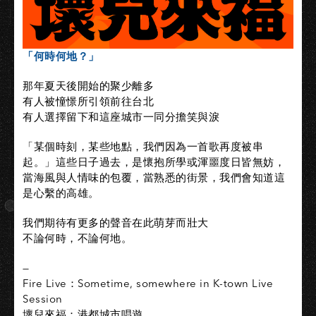
「何時何地？」
那年夏天後開始的聚少離多
有人被憧憬所引領前往台北
有人選擇留下和這座城市一同分擔笑與淚
「某個時刻，某些地點，我們因為一首歌再度被串
起。」
這些日子過去，是懷抱所學或渾噩度日皆無妨，
當海風與人情味的包覆，當熟悉的街景，
我們會知道這
是心繫的高雄。
我們期待有更多的聲音在此萌芽而壯大
不論何時，不論何地。
—
Fire Live：Sometime, somewhere in K-town Live
Session
壞兒來福：港都城市唱遊