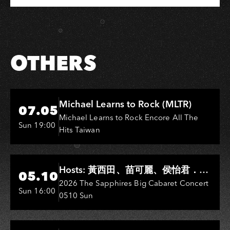
OTHERS
Hi-Ing Music Hall
Michael Learns to Rock (MLTR)
07.05
Michael Learns to Rock Encore All The
Sun 19:00
Hits Taiwan
Hi-Ing Music Hall
Hosts: 黃西田、苗可麗、侯怡君．
05.10
Entertainers: 葉啟田、鳥來嬤-吳
2026 The Sapphires Big Cabaret Concert
Sun 16:00
0510 Sun
敏、王彩樺、王瑞霞、吳淑敏、施文
彬、邵大倫、曹雅雯、陳孟賢、黃露
瑤
Hi-Ing Music Hall