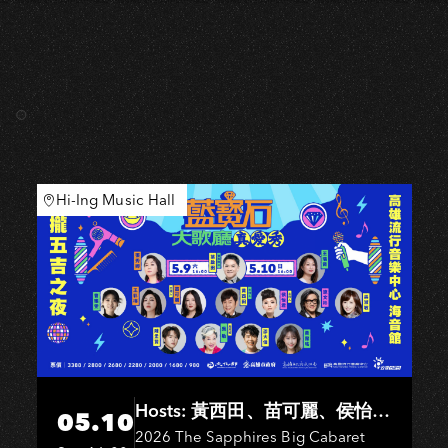
Hi-Ing Music Hall
Hosts: 黃西田、苗可麗、侯怡
05.10
君．Entertainers: 葉啟田、鳥來
2026 The Sapphires Big Cabaret