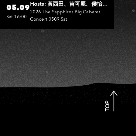
Hosts: 黃西田、苗可麗、侯怡
05.09
君．Entertainers: 葉啟田、鳥來
2026 The Sapphires Big Cabaret
Sat 16:00
Concert 0509 Sat
嬤-吳敏、張秀卿、王彩樺、吳
淑敏、施文彬、邵大倫、曹雅
雯、陳孟賢、黃露瑤
TOP