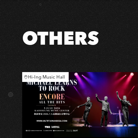
人
來
高
雄！
OTHERS
Live
@
爵
式
Hi-Ing Music Hall