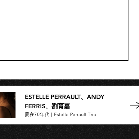
K
ESTELLE PERRAULT、ANDY
FERRIS、劉育嘉
愛在70年代｜Estelle Perrault Trio