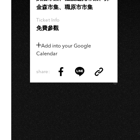
金森市集、職原市市集
Ticket Info
免費參觀
Add into your Google
Calendar
share:
Copy
Share
Share
Copy
Link
on
on
Link
Facebook
LINE