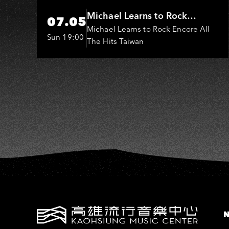
Michael Learns to Rock
07.05
(MLTR)
Michael Learns to Rock Encore All
Sun 19:00
The Hits Taiwan