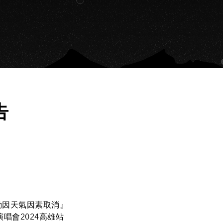
告
活動因天氣因素取消』
Y演唱會2024高雄站