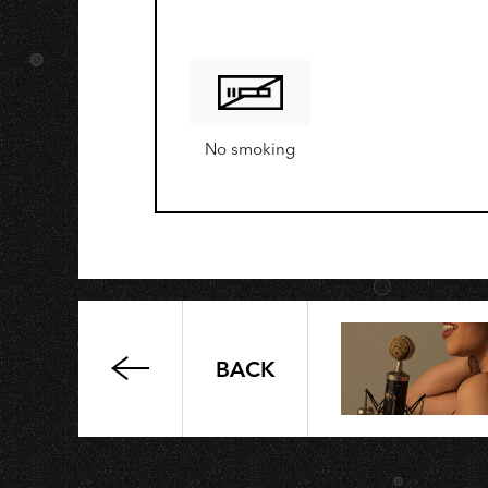
G
No smoking
BACK
泥
灘
地
浪