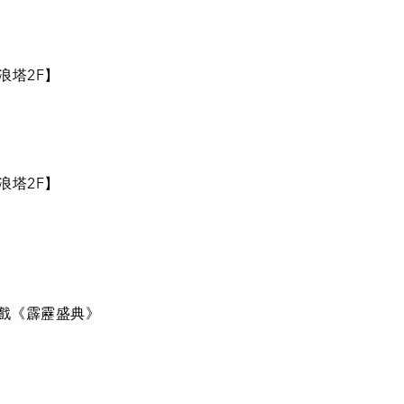
浪塔2F】
浪塔2F】
袋戲《霹靂盛典》