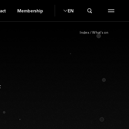
A
act
Membership
EN
Index
/
What’s on
集