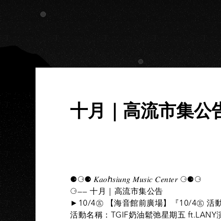
十月｜高流市集公
◞◞◞ 真愛・散步・逛市集 ◟◟◟
⚈⚆⚈ 𝐾𝑎𝑜ℎ𝑠𝑖𝑢𝑛𝑔 𝑀𝑢𝑠𝑖𝑐 𝐶𝑒𝑛𝑡𝑒𝑟 ⚆⚈⚆
⚆—— 十月｜高流市集公告
►10/4㊄ 【海音館前廣場】『10/4㊄ 
活動名稱：TGIF奶油鬆弛星期五 ft.LAN