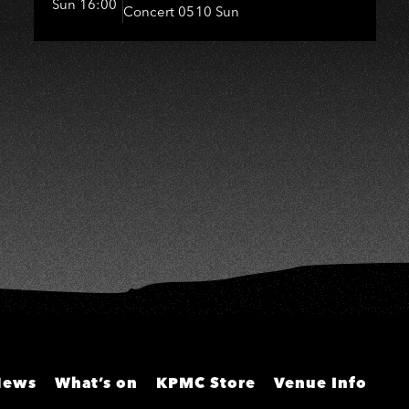
Sun 16:00
Concert 0510 Sun
嬤-吳敏、王彩樺、王瑞霞、吳
淑敏、施文彬、邵大倫、曹雅
雯、陳孟賢、黃露瑤
News
What’s on
KPMC Store
Venue Info