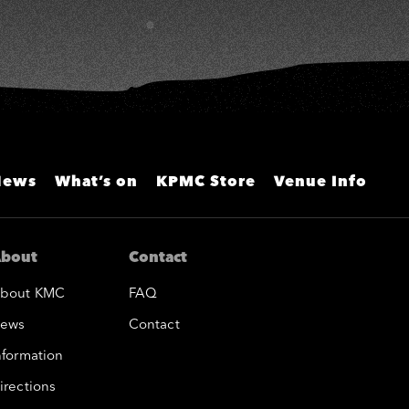
News
What’s on
KPMC Store
Venue Info
bout
Contact
bout KMC
FAQ
ews
Contact
nformation
irections