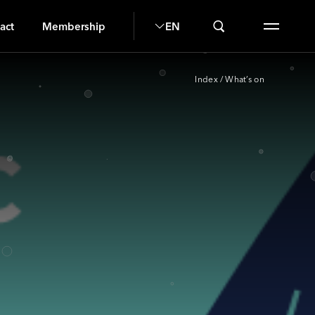
O
act
Membership
EN
Index
/
What’s on