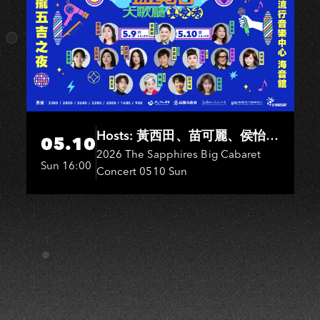
U
Hosts: 黃西田、苗可麗、侯怡
05.10
君．Entertainers: 葉啟田、鳥來
2026 The Sapphires Big Cabaret
Sun 16:00
Concert 0510 Sun
嬤-吳敏、王彩樺、王瑞霞、吳
淑敏、施文彬、邵大倫、曹雅
雯、陳孟賢、黃露瑤