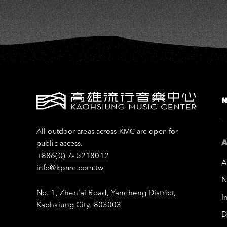
All outdoor areas across KMC are open for
A
public access.
+886(0) 7- 5218012
A
info@kpmc.com.tw
N
No. 1, Zhen'ai Road, Yancheng District,
I
Kaohsiung City, 803003
D