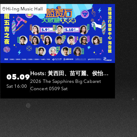
N
Hi-Ing Music Hall
Hosts: 黃西田、苗可麗、侯怡
05.09
君．Entertainers: 葉啟田、鳥來
2026 The Sapphires Big Cabaret
Sat 16:00
Concert 0509 Sat
嬤-吳敏、張秀卿、王彩樺、吳
淑敏、施文彬、邵大倫、曹雅
雯、陳孟賢、黃露瑤