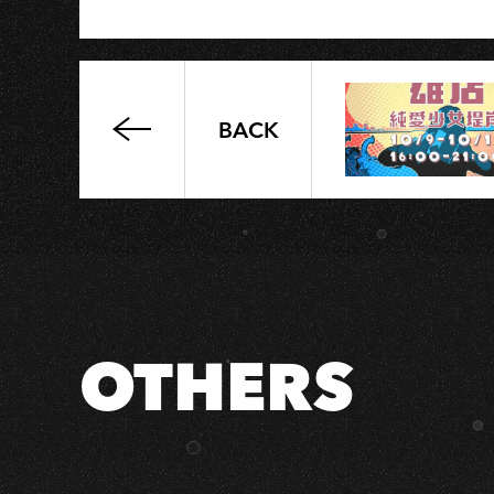
BACK
逃
走
鮑
伯
專
輯
發
行
OTHERS
趴
踢
−高
雄
場