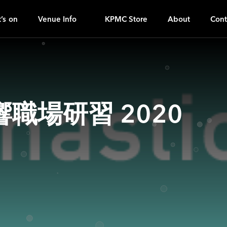
A
ｚ
’s on
Venue Info
KPMC Store
About
Cont
職場研習 2020