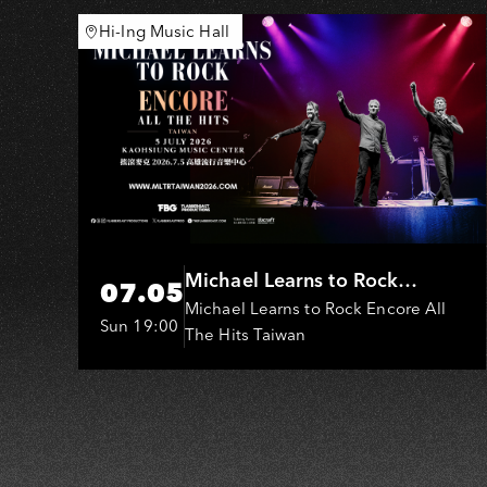
SI
Hi-Ing Music Hall
Michael Learns to Rock
07.05
(MLTR)
Michael Learns to Rock Encore All
Sun 19:00
The Hits Taiwan