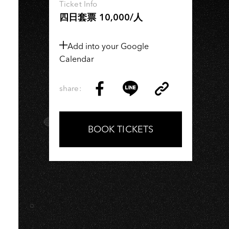
N
Ticket Info
四日套票 10,000/人
Add into your Google
Calendar
share:
Copy
Share
Share
Copy
Link
on
on
Link
Facebook
LINE
BOOK TICKETS