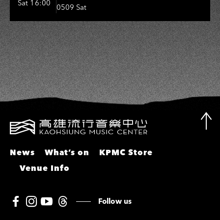
Sat 16:00
0509 Sat
敏、張秀卿、王彩樺、吳淑敏、施文
彬、邵大倫、曹雅雯、陳孟賢、黃露
瑤
News
What’s on
KPMC Store
Venue Info
Follow us