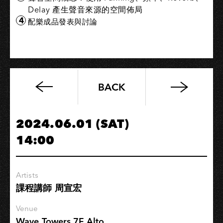
Delay 產生聲音來源的空間佈局
配樂成品發表與討論
BACK
深
夜
音
2024.06.01 (SAT)
樂
14:00
讀
譜
會
Artists
EP
課程講師 周宣宏
13
貝
Venue
多
Wave Towers 7F Alto