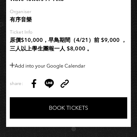
芬：
第
Organiser
有序音樂
五
號
Ticket Info
交
原價$10,000，早鳥期間（4/21）前 $9,000 ，
響
三人以上學生團報一人 $8,000 。
曲
《命
運》
Add into your Google Calendar
第
四
share:
Copy
樂
Share
Share
Copy
Link
章
on
on
Link
Facebook
LINE
BOOK TICKETS