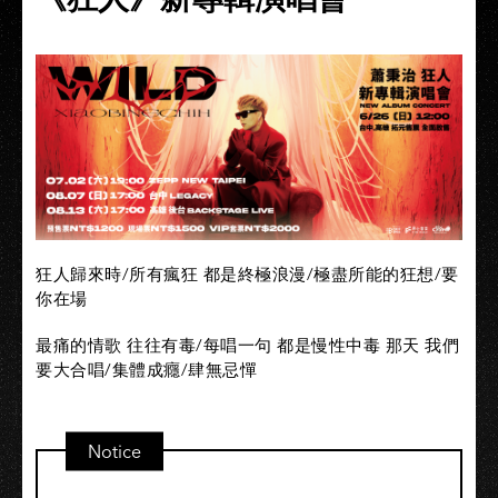
狂人歸來時/所有瘋狂 都是終極浪漫/極盡所能的狂想/要
你在場
最痛的情歌 往往有毒/每唱一句 都是慢性中毒 那天 我們
要大合唱/集體成癮/肆無忌憚
Notice