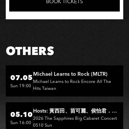
Facebook
LINE
BOOK TICKETS
OTHERS
Hi-Ing Music Hall
Michael Learns to Rock (MLTR)
07.05
Michael Learns to Rock Encore All The
Sun 19:00
Hits Taiwan
Hi-Ing Music Hall
Hosts: 黃西田、苗可麗、侯怡君．
05.10
Entertainers: 葉啟田、鳥來嬤-吳
2026 The Sapphires Big Cabaret Concert
Sun 16:00
0510 Sun
敏、王彩樺、王瑞霞、吳淑敏、施文