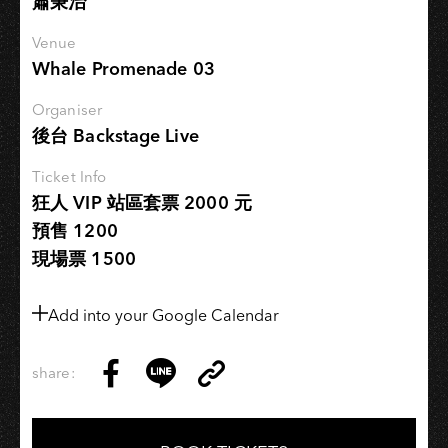
蕭秉治
Venue
Whale Promenade 03
Organiser
後台 Backstage Live
Ticket Info
狂人 VIP 站區套票 2000 元
預售 1200
現場票 1500
Add into your Google Calendar
share:
Copy
Share
Share
Copy
Link
on
on
Link