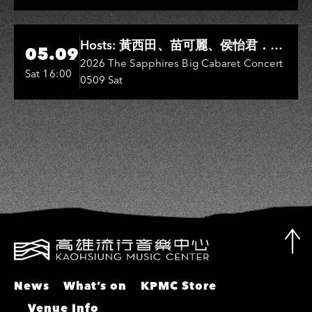
彬、邵大倫、曹雅雯、陳孟賢、黃露
瑤
Hi-Ing Music Hall
Hosts: 黃西田、苗可麗、侯怡君．
05.09
Entertainers: 葉啟田、鳥來嬤-吳
2026 The Sapphires Big Cabaret Concert
Sat 16:00
0509 Sat
敏、張秀卿、王彩樺、吳淑敏、施文
彬、邵大倫、曹雅雯、陳孟賢、黃露
瑤
News
What’s on
KPMC Store
Venue Info