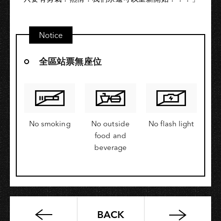
Notice
全區站票無座位
No smoking
No outside
No flash light
food and
beverage
BACK
你