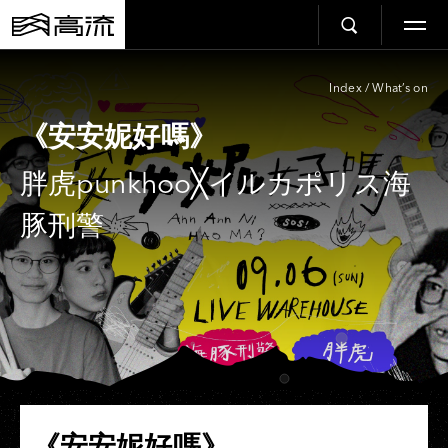
Index
/
What’s on
《安安妮好嗎》
胖虎punkhoo╳イルカポリス海
豚刑警
《安安妮好嗎》