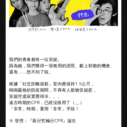
我們的青春都有一位安妮。
因為她，我們獲得一張無用的證照、獻上初吻的機會、
還有……想不到了啦。
根據「社交距離規範」室內應保持1.5公尺，
嗚嗚嚴格的防疫期間，不再有人親吻安妮惹，
安妮空虛寂寞覺得冷。。。
遠古時期的CPR，已經沒路用了（._.）
「非常」時期，要用「非常」手段！
※ 登愣：『新卍究極卍CPR』誕生