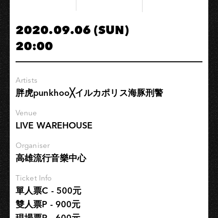
怎
麼
2020.09.06 (SUN)
還
20:00
在
這
邊？
Artists
胖虎punkhoo╳イルカポリス海豚刑警
Venue
LIVE WAREHOUSE
Organiser
高雄流行音樂中心
Ticket Info
單人票C - 500元
雙人票P - 900元
現場票R - 600元