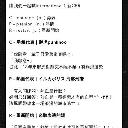
讓我們一起喊internationalㄉ新CPR
C – courage（n. ) 勇氣
P – passion（n. ) 熱情
R – restart（v. ) 重新開始
C – 勇氣代表｜胖虎punkhoo
「你願意一輩子只愛著龐克嗎？」
「我願意♥️」
從此，18年來胖虎對龐克不離不棄（有夠浪漫欸
P – 熱血代表｜イルカポリス 海豚刑警
「有人問婐悶：熱血是什麼？
婐悶只好回答：熱血是一種婐悶才有的血型^^~❣️❣️!!」
讓豚豚帶你來一場浪漫的城市逃亡ㄅ
R – 重新開始｜來聽表演的妮
「只要有勇氣！熱情！我們永遠可以重新開始！！！」