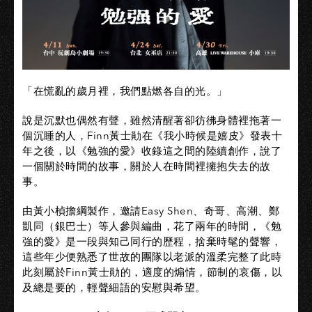
「在慌亂的歲月裡，我們點燃各自的光。」
說是沉默也偶然有聲，雖然清醒著卻彷彿身體裡拖著一
個沉睡的人，Finn黃士勛在《我小時候是嬉皮》發表十
年之後，以《勉強的愛》收錄這之間的陸續創作，說了
一個關於時間的故事，關於人在時間裡擁抱失去的故
事。
由黃小楨擔綱製作，邀請Easy Shen、奇哥、高潮、鄭
凱同（銀巴士）等人參與編曲，花了兩年的時間，《勉
強的愛》是一段與知己同行的歷程，捨棄時髦的聲響，
這些年少便熟悉了世故的團隊以老派的溫柔完整了此時
此刻屬於Finn黃士勛的，適度的煽情，節制的哀傷，以
及總是要的，輕聲細語的安慰與希望。