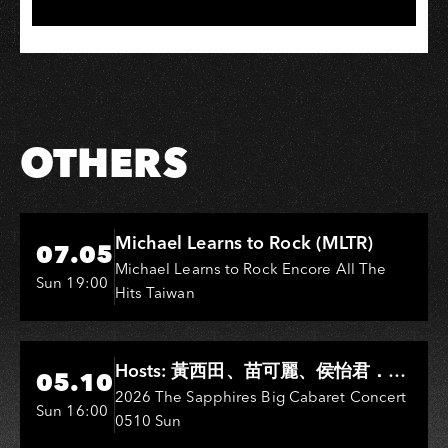
OTHERS
Hi-Ing Music Hall
Michael Learns to Rock (MLTR)
07.05
Michael Learns to Rock Encore All The
Sun 19:00
Hits Taiwan
Hi-Ing Music Hall
Hosts: 黃西田、苗可麗、侯怡君．
05.10
Entertainers: 葉啟田、鳥來嬤-吳
2026 The Sapphires Big Cabaret Concert
Sun 16:00
0510 Sun
敏、王彩樺、王瑞霞、吳淑敏、施文