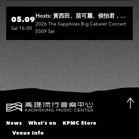
彬、邵大倫、曹雅雯、陳孟賢、黃露
瑤
Hi-Ing Music Hall
Hosts: 黃西田、苗可麗、侯怡君．
05.09
Entertainers: 葉啟田、鳥來嬤-吳
2026 The Sapphires Big Cabaret Concert
Sat 16:00
0509 Sat
敏、張秀卿、王彩樺、吳淑敏、施文
彬、邵大倫、曹雅雯、陳孟賢、黃露
瑤
News
What’s on
KPMC Store
Venue Info