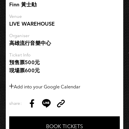
Finn 黃士勛
音
樂
Venue
會
LIVE WAREHOUSE
Organiser
高雄流行音樂中心
Ticket Info
預售票500元
現場票600元
Add into your Google Calendar
share:
Copy
Share
Share
Copy
Link
on
on
Link
Facebook
LINE
BOOK TICKETS