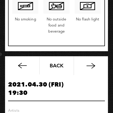
No smoking
No outside
No flash light
food and
beverage
BACK
【原
5/29】
Smiling
2021.04.30 (FRI)
death
19:30
on
the
stage
Artists
ACG